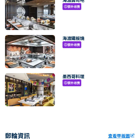
額外收費
paid
海渡鐵板燒
額外收費
paid
墨西哥料理
額外收費
paid
郵輪資訊
查看甲板圖
ungroup