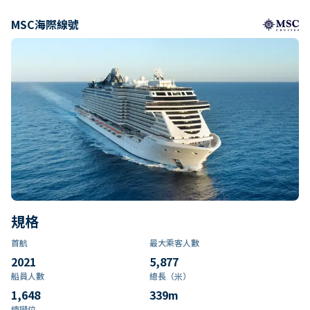
MSC海際線號
規格
首航
最大乘客人數
2021
5,877
船員人數
總長（米）
1,648
339
m
總噸位