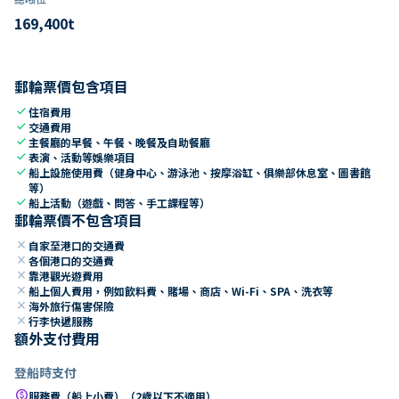
169,400
t
郵輪票價包含項目
check
住宿費用
check
交通費用
check
主餐廳的早餐、午餐、晚餐及自助餐廳
check
表演、活動等娛樂項目
check
船上設施使用費（健身中心、游泳池、按摩浴缸、俱樂部休息室、圖書館
等）
check
船上活動（遊戲、問答、手工課程等）
郵輪票價不包含項目
close
自家至港口的交通費
close
各個港口的交通費
close
靠港觀光遊費用
close
船上個人費用，例如飲料費、賭場、商店、Wi-Fi、SPA、洗衣等
close
海外旅行傷害保險
close
行李快遞服務
額外支付費用
登船時支付
paid
服務費（船上小費）（2歲以下不適用）