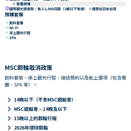
keyboard_arrow_right
查看詳情
paid
國際觀光旅客稅：每人3,000日圓（2歲以下免徵） ※僅限從日本出發
預購套餐
check
飲料套餐
check
Wi-Fi
check
岸上觀光行程
check
SPA
MSC郵輪取消政策
飲料套裝、岸上觀光行程、接送預約以及船上選項（包含餐
廳、SPA 等）。
keyboard_arrow_right
14晚以下（不含MSC遊艇會）
keyboard_arrow_right
MSC遊艇會 – 14晚及以下
keyboard_arrow_right
15晚以上的郵輪行程
keyboard_arrow_right
2026年環球郵輪