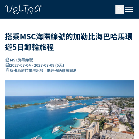
ading...
入
menu
…
search
搭乘MSC海際線號的加勒比海巴哈馬環
遊5日郵輪旅程
directions_boat
MSC海際線號
card_travel
2027-07-04
-
2027-07-08
(
5天
)
location_on
從卡納維拉爾港出發 - 抵達卡納維拉爾港