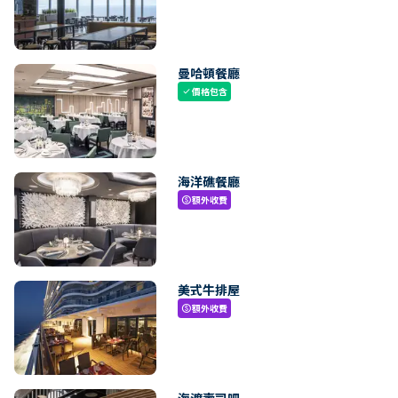
曼哈頓餐廳
價格包含
check
海洋礁餐廳
額外收費
paid
美式牛排屋
額外收費
paid
海渡壽司吧