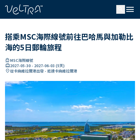
ading...
入
menu
…
search
搭乘MSC海際線號前往巴哈馬與加勒比
海的5日郵輪旅程
directions_boat
MSC海際線號
card_travel
2027-05-30
-
2027-06-03
(
5天
)
location_on
從卡納維拉爾港出發 - 抵達卡納維拉爾港