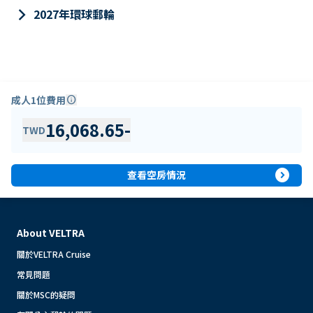
keyboard_arrow_right
2027年環球郵輪
成人1位費用
info
16,068.65
-
TWD
expand_circle_right
查看空房情況
About VELTRA
關於VELTRA Cruise
常見問題
關於MSC的疑問