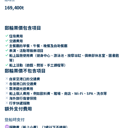
169,400
t
郵輪票價包含項目
check
住宿費用
check
交通費用
check
主餐廳的早餐、午餐、晚餐及自助餐廳
check
表演、活動等娛樂項目
check
船上設施使用費（健身中心、游泳池、按摩浴缸、俱樂部休息室、圖書館
等）
check
船上活動（遊戲、問答、手工課程等）
郵輪票價不包含項目
close
自家至港口的交通費
close
各個港口的交通費
close
靠港觀光遊費用
close
船上個人費用，例如飲料費、賭場、商店、Wi-Fi、SPA、洗衣等
close
海外旅行傷害保險
close
行李快遞服務
額外支付費用
登船時支付
paid
服務費（船上小費）（2歲以下不適用）