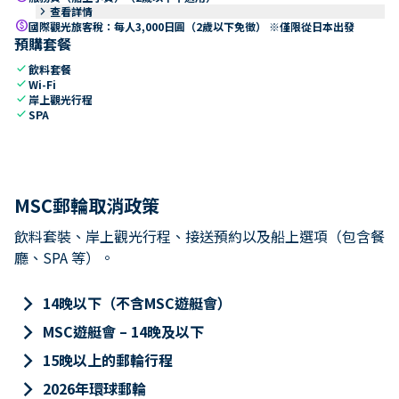
keyboard_arrow_right
查看詳情
paid
國際觀光旅客稅：每人3,000日圓（2歲以下免徵） ※僅限從日本出發
預購套餐
check
飲料套餐
check
Wi-Fi
check
岸上觀光行程
check
SPA
MSC郵輪取消政策
飲料套裝、岸上觀光行程、接送預約以及船上選項（包含餐
廳、SPA 等）。
keyboard_arrow_right
14晚以下（不含MSC遊艇會）
keyboard_arrow_right
MSC遊艇會 – 14晚及以下
keyboard_arrow_right
15晚以上的郵輪行程
keyboard_arrow_right
2026年環球郵輪