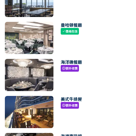
曼哈頓餐廳
價格包含
check
海洋礁餐廳
額外收費
paid
美式牛排屋
額外收費
paid
海渡壽司吧