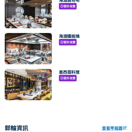
額外收費
paid
海渡鐵板燒
額外收費
paid
墨西哥料理
額外收費
paid
郵輪資訊
查看甲板圖
ungroup