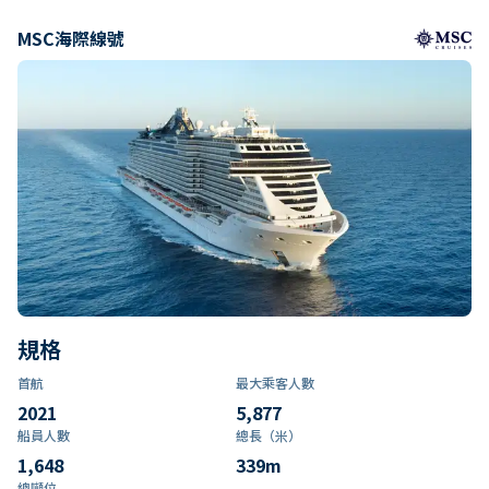
MSC海際線號
規格
首航
最大乘客人數
2021
5,877
船員人數
總長（米）
1,648
339
m
總噸位