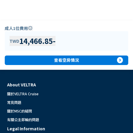
成人1位費用
info
14,466.85
-
TWD
expand_circle_right
查看空房情況
About VELTRA
關於VELTRA Cruise
常見問題
關於MSC的疑問
有關公主郵輪的問題
Legal Information