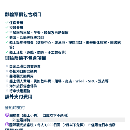
郵輪票價包含項目
check
住宿費用
check
交通費用
check
主餐廳的早餐、午餐、晚餐及自助餐廳
check
表演、活動等娛樂項目
check
船上設施使用費（健身中心、游泳池、按摩浴缸、俱樂部休息室、圖書館
等）
check
船上活動（遊戲、問答、手工課程等）
郵輪票價不包含項目
close
自家至港口的交通費
close
各個港口的交通費
close
靠港觀光遊費用
close
船上個人費用，例如飲料費、賭場、商店、Wi-Fi、SPA、洗衣等
close
海外旅行傷害保險
close
行李快遞服務
額外支付費用
登船時支付
paid
服務費（船上小費）（2歲以下不適用）
keyboard_arrow_right
查看詳情
paid
國際觀光旅客稅：每人3,000日圓（2歲以下免徵） ※僅限從日本出發