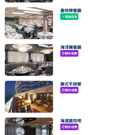
曼哈頓餐廳
價格包含
check
海洋礁餐廳
額外收費
paid
美式牛排屋
額外收費
paid
海渡壽司吧
額外收費
paid