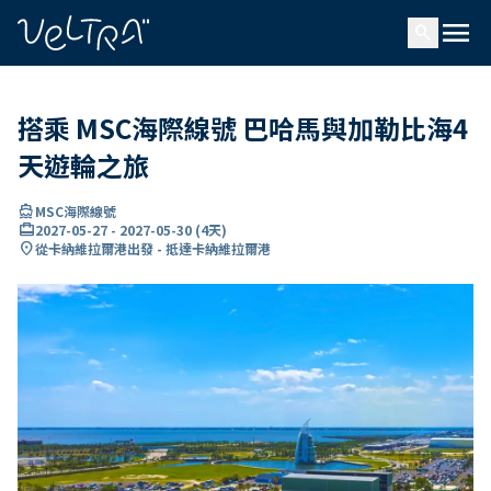
ading...
入
menu
…
search
搭乘 MSC海際線號 巴哈馬與加勒比海4
天遊輪之旅
directions_boat
MSC海際線號
card_travel
2027-05-27
-
2027-05-30
(
4天
)
location_on
從卡納維拉爾港出發 - 抵達卡納維拉爾港