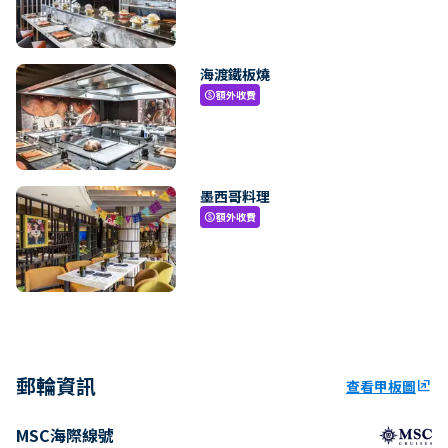
海渡鐵板燒
額外收費
paid
墨西哥料理
額外收費
paid
郵輪資訊
查看甲板圖
ungroup
MSC海際線號