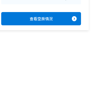
expand_circle_right
查看空房情況