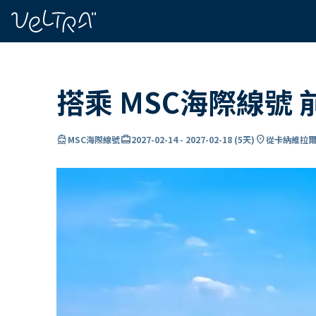
ading...
入
…
搭乘 MSC海際線號
directions_boat
card_travel
location_on
MSC海際線號
2027-02-14
-
2027-02-18
(
5天
)
從卡納維拉爾