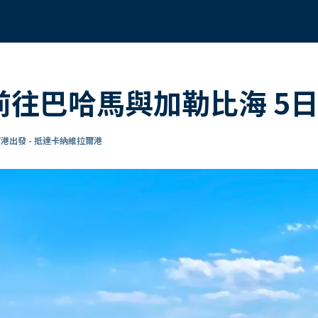
 前往巴哈馬與加勒比海 5
港出發 - 抵達卡納維拉爾港