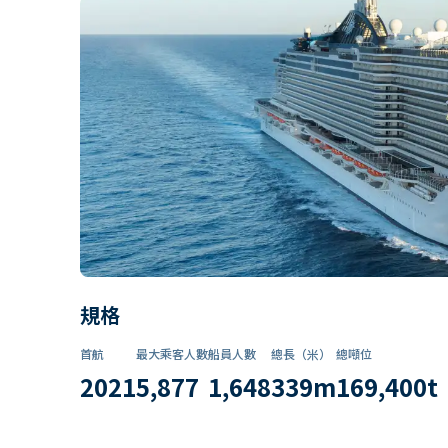
規格
首航
最大乘客人數
船員人數
總長（米）
總噸位
2021
5,877
1,648
339
m
169,400
t