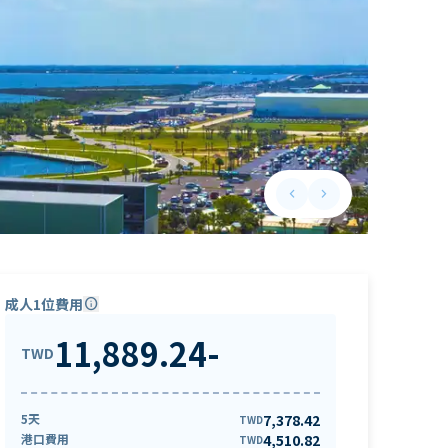
keyboard_arrow_left
keyboard_arrow_right
Previous slide
Next slide
成人1位費用
info
11,889.24
-
TWD
5天
7,378.42
TWD
港口費用
4,510.82
TWD