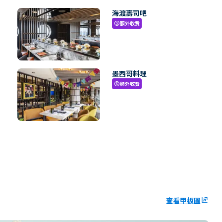
海渡壽司吧
額外收費
paid
墨西哥料理
額外收費
paid
查看甲板圖
ungroup