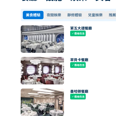
美食體驗
夜間娛樂
靜修體驗
兒童娛樂
推薦
第五大道餐廳
價格包含
check
翠貝卡餐廳
價格包含
check
曼哈頓餐廳
價格包含
check