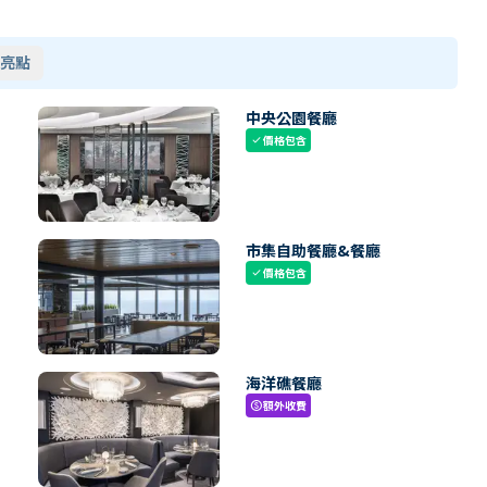
亮點
中央公園餐廳
價格包含
check
市集自助餐廳&餐廳
價格包含
check
海洋礁餐廳
額外收費
paid