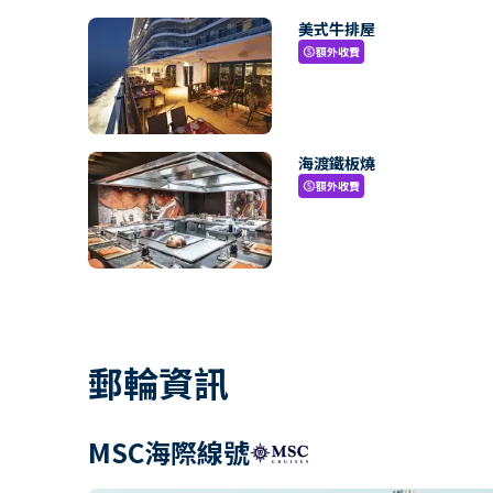
美式牛排屋
額外收費
paid
海渡鐵板燒
額外收費
paid
郵輪資訊
MSC海際線號