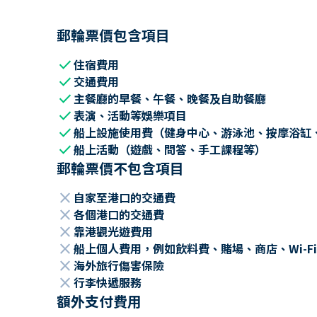
郵輪票價包含項目
check
住宿費用
check
交通費用
check
主餐廳的早餐、午餐、晚餐及自助餐廳
check
表演、活動等娛樂項目
check
船上設施使用費（健身中心、游泳池、按摩浴缸
check
船上活動（遊戲、問答、手工課程等）
郵輪票價不包含項目
close
自家至港口的交通費
close
各個港口的交通費
close
靠港觀光遊費用
close
船上個人費用，例如飲料費、賭場、商店、Wi-Fi
close
海外旅行傷害保險
close
行李快遞服務
額外支付費用