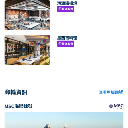
海渡鐵板燒
額外收費
paid
墨西哥料理
額外收費
paid
郵輪資訊
查看甲板圖
ungroup
MSC海際線號