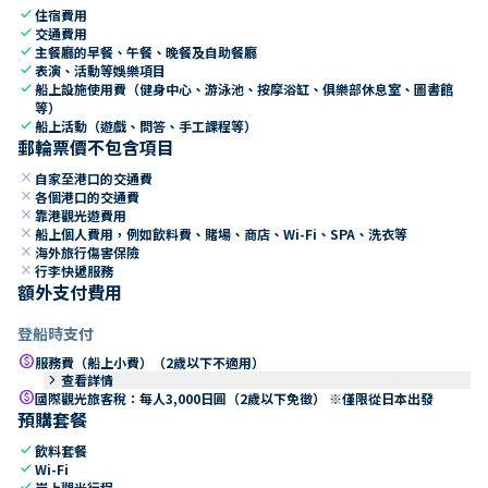
check
住宿費用
check
交通費用
check
主餐廳的早餐、午餐、晚餐及自助餐廳
check
表演、活動等娛樂項目
check
船上設施使用費（健身中心、游泳池、按摩浴缸、俱樂部休息室、圖書館
等）
check
船上活動（遊戲、問答、手工課程等）
郵輪票價不包含項目
close
自家至港口的交通費
close
各個港口的交通費
close
靠港觀光遊費用
close
船上個人費用，例如飲料費、賭場、商店、Wi-Fi、SPA、洗衣等
close
海外旅行傷害保險
close
行李快遞服務
額外支付費用
登船時支付
paid
服務費（船上小費）（2歲以下不適用）
keyboard_arrow_right
查看詳情
paid
國際觀光旅客稅：每人3,000日圓（2歲以下免徵） ※僅限從日本出發
預購套餐
check
飲料套餐
check
Wi-Fi
check
岸上觀光行程