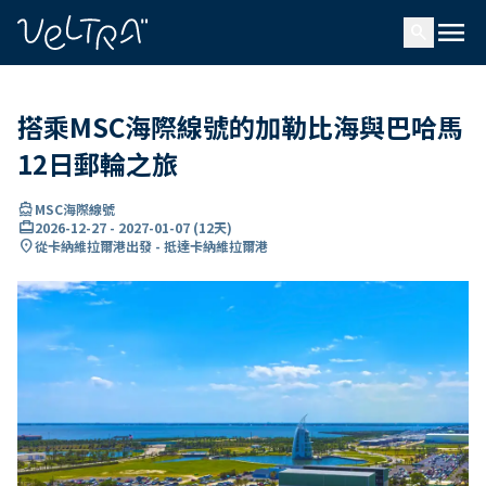
ading...
入
menu
…
search
搭乘MSC海際線號的加勒比海與巴哈馬
12日郵輪之旅
directions_boat
MSC海際線號
card_travel
2026-12-27
-
2027-01-07
(
12天
)
location_on
從卡納維拉爾港出發 - 抵達卡納維拉爾港