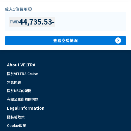
成人1位費用
info
44,735.53
-
TWD
expand_circle_right
查看空房情況
About VELTRA
關於VELTRA Cruise
常見問題
關於MSC的疑問
有關公主郵輪的問題
Legal Information
隱私權政策
Cookie政策