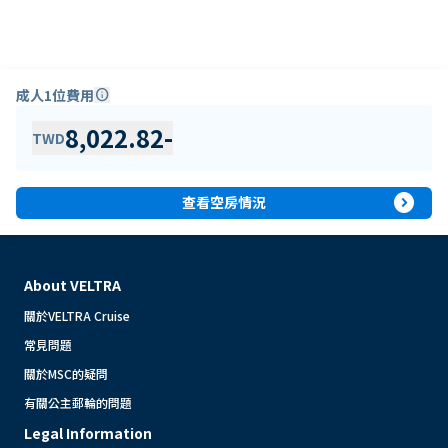
成人1位費用
info
8,022.82
-
TWD
expand_circle_right
查看空房情況
About VELTRA
關於VELTRA Cruise
常見問題
關於MSC的疑問
有關公主郵輪的問題
Legal Information