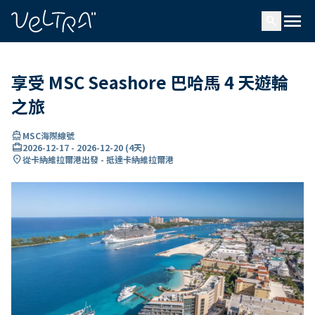
ading...
入
menu
…
search
享受 MSC Seashore 巴哈馬 4 天遊輪
之旅
directions_boat
MSC海際線號
card_travel
2026-12-17
-
2026-12-20
(
4天
)
location_on
從卡納維拉爾港出發 - 抵達卡納維拉爾港