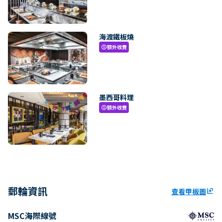
海渡鐵板燒
額外收費
paid
墨西哥料理
額外收費
paid
郵輪資訊
查看甲板圖
ungroup
MSC海際線號