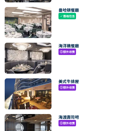
曼哈頓餐廳
價格包含
check
海洋礁餐廳
額外收費
paid
美式牛排屋
額外收費
paid
海渡壽司吧
額外收費
paid