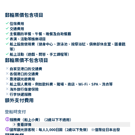
郵輪票價包含項目
check
住宿費用
check
交通費用
check
主餐廳的早餐、午餐、晚餐及自助餐廳
check
表演、活動等娛樂項目
check
船上設施使用費（健身中心、游泳池、按摩浴缸、俱樂部休息室、圖書館
等）
check
船上活動（遊戲、問答、手工課程等）
郵輪票價不包含項目
close
自家至港口的交通費
close
各個港口的交通費
close
靠港觀光遊費用
close
船上個人費用，例如飲料費、賭場、商店、Wi-Fi、SPA、洗衣等
close
海外旅行傷害保險
close
行李快遞服務
額外支付費用
登船時支付
paid
服務費（船上小費）（2歲以下不適用）
keyboard_arrow_right
查看詳情
paid
國際觀光旅客稅：每人3,000日圓（2歲以下免徵） ※僅限從日本出發