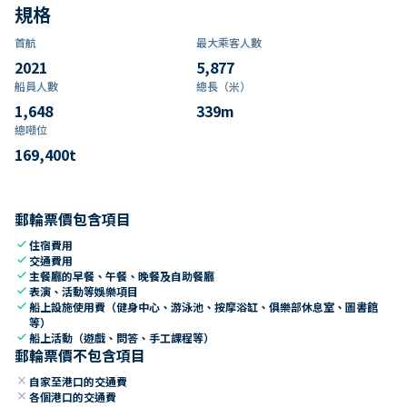
規格
首航
最大乘客人數
2021
5,877
船員人數
總長（米）
1,648
339
m
總噸位
169,400
t
郵輪票價包含項目
check
住宿費用
check
交通費用
check
主餐廳的早餐、午餐、晚餐及自助餐廳
check
表演、活動等娛樂項目
check
船上設施使用費（健身中心、游泳池、按摩浴缸、俱樂部休息室、圖書館
等）
check
船上活動（遊戲、問答、手工課程等）
郵輪票價不包含項目
close
自家至港口的交通費
close
各個港口的交通費