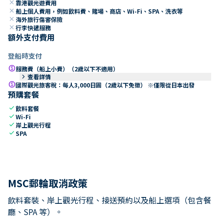
close
靠港觀光遊費用
close
船上個人費用，例如飲料費、賭場、商店、Wi-Fi、SPA、洗衣等
close
海外旅行傷害保險
close
行李快遞服務
額外支付費用
登船時支付
paid
服務費（船上小費）（2歲以下不適用）
keyboard_arrow_right
查看詳情
paid
國際觀光旅客稅：每人3,000日圓（2歲以下免徵） ※僅限從日本出發
預購套餐
check
飲料套餐
check
Wi-Fi
check
岸上觀光行程
check
SPA
MSC郵輪取消政策
飲料套裝、岸上觀光行程、接送預約以及船上選項（包含餐
廳、SPA 等）。