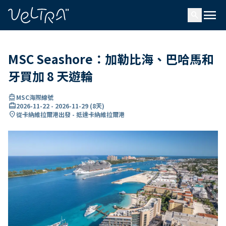
ading...
入
menu
…
search
MSC Seashore：加勒比海、巴哈馬和
牙買加 8 天遊輪
directions_boat
MSC海際線號
card_travel
2026-11-22
-
2026-11-29
(
8天
)
location_on
從卡納維拉爾港出發 - 抵達卡納維拉爾港