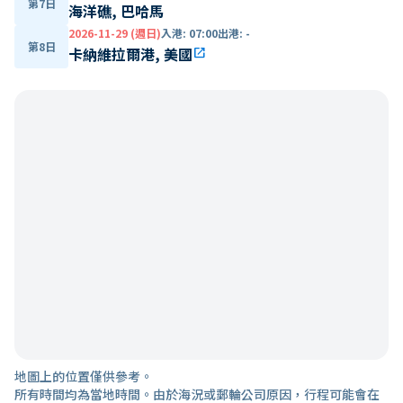
第7日
海洋礁, 巴哈馬
2026-11-29 (週日)
入港
:
07:00
出港
:
-
第8日
卡納維拉爾港, 美國
open_in_new
地圖上的位置僅供參考。
所有時間均為當地時間。由於海況或郵輪公司原因，行程可能會在