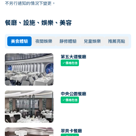
不另行通知的情況下變更。
餐廳、設施、娛樂、美容
美食體驗
夜間娛樂
靜修體驗
兒童娛樂
推薦亮點
第五大道餐廳
價格包含
check
中央公園餐廳
價格包含
check
翠貝卡餐廳