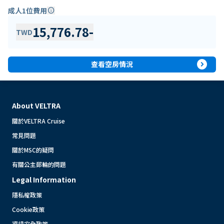
成人1位費用
info
15,776.78
-
TWD
expand_circle_right
查看空房情況
About VELTRA
關於VELTRA Cruise
常見問題
關於MSC的疑問
有關公主郵輪的問題
Legal Information
隱私權政策
Cookie政策
資訊安全政策