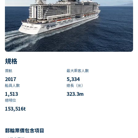
規格
首航
最大乘客人數
2017
5,334
船員人數
總長（米）
1,513
323.3
m
總噸位
153,516
t
郵輪票價包含項目