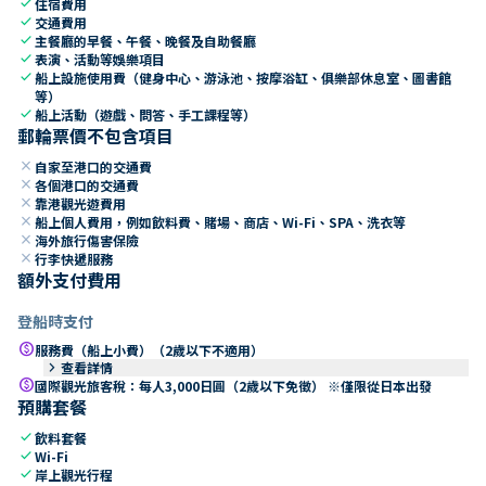
check
住宿費用
check
交通費用
check
主餐廳的早餐、午餐、晚餐及自助餐廳
check
表演、活動等娛樂項目
check
船上設施使用費（健身中心、游泳池、按摩浴缸、俱樂部休息室、圖書館
等）
check
船上活動（遊戲、問答、手工課程等）
郵輪票價不包含項目
close
自家至港口的交通費
close
各個港口的交通費
close
靠港觀光遊費用
close
船上個人費用，例如飲料費、賭場、商店、Wi-Fi、SPA、洗衣等
close
海外旅行傷害保險
close
行李快遞服務
額外支付費用
登船時支付
paid
服務費（船上小費）（2歲以下不適用）
keyboard_arrow_right
查看詳情
paid
國際觀光旅客稅：每人3,000日圓（2歲以下免徵） ※僅限從日本出發
預購套餐
check
飲料套餐
check
Wi-Fi
check
岸上觀光行程