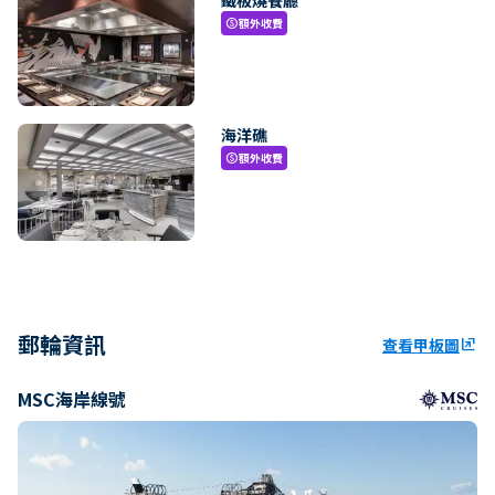
額外收費
paid
海洋礁
額外收費
paid
郵輪資訊
查看甲板圖
ungroup
MSC海岸線號