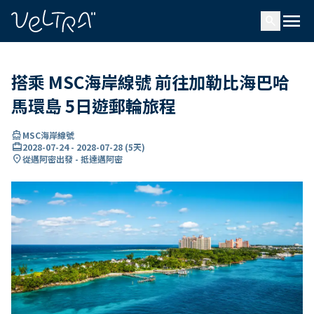
ading...
入
menu
…
search
搭乘 MSC海岸線號 前往加勒比海巴哈
馬環島 5日遊郵輪旅程
directions_boat
MSC海岸線號
card_travel
2028-07-24
-
2028-07-28
(
5天
)
location_on
從邁阿密出發 - 抵達邁阿密