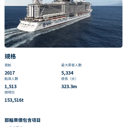
規格
首航
最大乘客人數
2017
5,334
船員人數
總長（米）
1,513
323.3
m
總噸位
153,516
t
郵輪票價包含項目