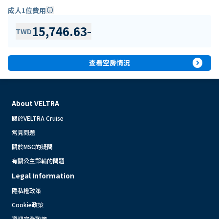
成人1位費用
info
15,746.63
-
TWD
expand_circle_right
查看空房情況
About VELTRA
關於VELTRA Cruise
常見問題
關於MSC的疑問
有關公主郵輪的問題
Legal Information
隱私權政策
Cookie政策
資訊安全政策