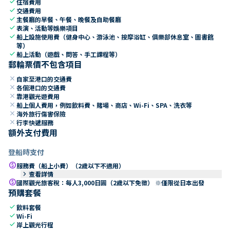
check
住宿費用
check
交通費用
check
主餐廳的早餐、午餐、晚餐及自助餐廳
check
表演、活動等娛樂項目
check
船上設施使用費（健身中心、游泳池、按摩浴缸、俱樂部休息室、圖書館
等）
check
船上活動（遊戲、問答、手工課程等）
郵輪票價不包含項目
close
自家至港口的交通費
close
各個港口的交通費
close
靠港觀光遊費用
close
船上個人費用，例如飲料費、賭場、商店、Wi-Fi、SPA、洗衣等
close
海外旅行傷害保險
close
行李快遞服務
額外支付費用
登船時支付
paid
服務費（船上小費）（2歲以下不適用）
keyboard_arrow_right
查看詳情
paid
國際觀光旅客稅：每人3,000日圓（2歲以下免徵） ※僅限從日本出發
預購套餐
check
飲料套餐
check
Wi-Fi
check
岸上觀光行程