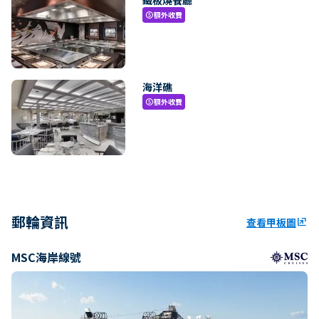
額外收費
paid
海洋礁
額外收費
paid
郵輪資訊
查看甲板圖
ungroup
MSC海岸線號