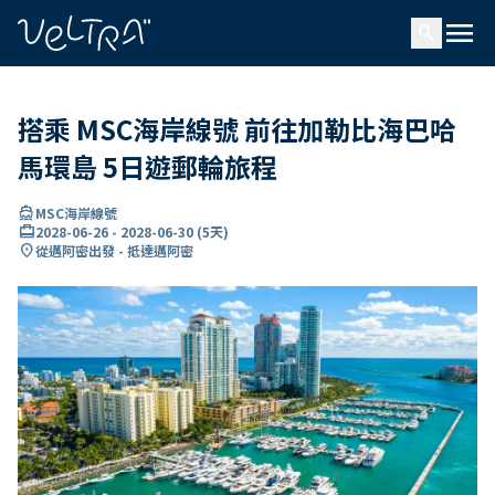
ading...
入
menu
…
search
搭乘 MSC海岸線號 前往加勒比海巴哈
馬環島 5日遊郵輪旅程
directions_boat
MSC海岸線號
card_travel
2028-06-26
-
2028-06-30
(
5天
)
location_on
從邁阿密出發 - 抵達邁阿密