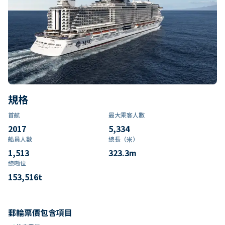
規格
首航
最大乘客人數
2017
5,334
船員人數
總長（米）
1,513
323.3
m
總噸位
153,516
t
郵輪票價包含項目