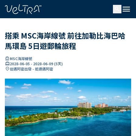
ading...
入
menu
…
search
搭乘 MSC海岸線號 前往加勒比海巴哈
馬環島 5日遊郵輪旅程
directions_boat
MSC海岸線號
card_travel
2028-06-05
-
2028-06-09
(
5天
)
location_on
從邁阿密出發 - 抵達邁阿密