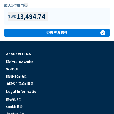
成人1位費用
info
13,494.74
-
TWD
expand_circle_right
查看空房情況
About VELTRA
關於VELTRA Cruise
常見問題
關於MSC的疑問
有關公主郵輪的問題
Legal Information
隱私權政策
Cookie政策
資訊安全政策