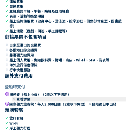
check
住宿費用
check
交通費用
check
主餐廳的早餐、午餐、晚餐及自助餐廳
check
表演、活動等娛樂項目
check
船上設施使用費（健身中心、游泳池、按摩浴缸、俱樂部休息室、圖書館
等）
check
船上活動（遊戲、問答、手工課程等）
郵輪票價不包含項目
close
自家至港口的交通費
close
各個港口的交通費
close
靠港觀光遊費用
close
船上個人費用，例如飲料費、賭場、商店、Wi-Fi、SPA、洗衣等
close
海外旅行傷害保險
close
行李快遞服務
額外支付費用
登船時支付
paid
服務費（船上小費）（2歲以下不適用）
keyboard_arrow_right
查看詳情
paid
國際觀光旅客稅：每人3,000日圓（2歲以下免徵） ※僅限從日本出發
預購套餐
check
飲料套餐
check
Wi-Fi
check
岸上觀光行程