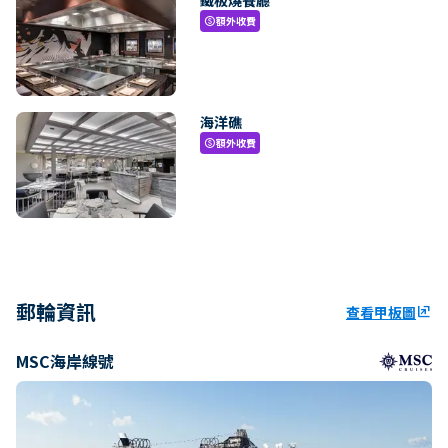
額外收費
paid
海洋礁
額外收費
paid
郵輪資訊
查看甲板圖
ungroup
MSC海岸線號