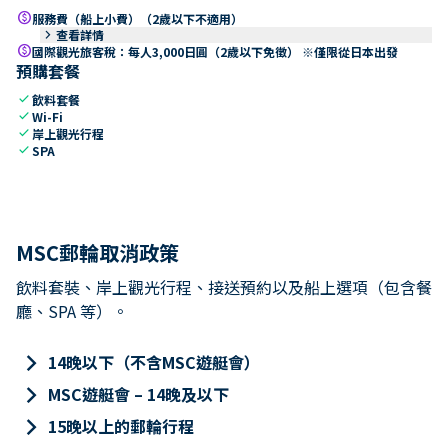
paid
服務費（船上小費）（2歲以下不適用）
keyboard_arrow_right
查看詳情
paid
國際觀光旅客稅：每人3,000日圓（2歲以下免徵） ※僅限從日本出發
預購套餐
check
飲料套餐
check
Wi-Fi
check
岸上觀光行程
check
SPA
MSC郵輪取消政策
飲料套裝、岸上觀光行程、接送預約以及船上選項（包含餐
廳、SPA 等）。
keyboard_arrow_right
14晚以下（不含MSC遊艇會）
keyboard_arrow_right
MSC遊艇會 – 14晚及以下
keyboard_arrow_right
15晚以上的郵輪行程