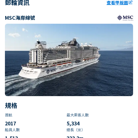
郵輪資訊
查看甲板圖
ungroup
MSC海岸線號
規格
首航
最大乘客人數
2017
5,334
船員人數
總長（米）
1,513
323.3
m