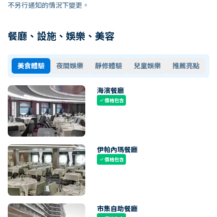
不另行通知的情況下變更。
餐廳、設施、娛樂、美容
美食體驗
夜間娛樂
靜修體驗
兒童娛樂
推薦亮點
海濱餐廳
價格包含
check
伊帕內瑪餐廳
價格包含
check
市集自助餐廳