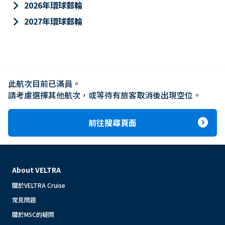
keyboard_arrow_right
2026年環球郵輪
keyboard_arrow_right
2027年環球郵輪
此航次目前已滿員。

請考慮選擇其他航次，或等待有旅客取消後出現空位。
expand_circle_right
前往搜尋頁面
About VELTRA
關於VELTRA Cruise
常見問題
關於MSC的疑問