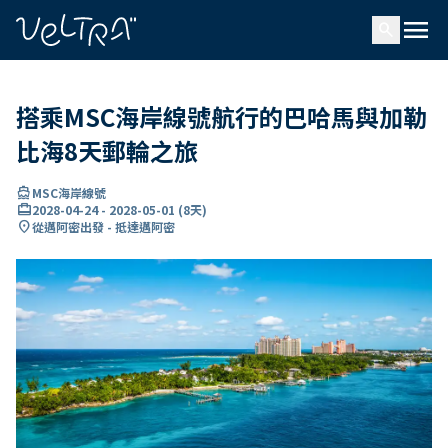
ading...
入
menu
…
search
搭乘MSC海岸線號航行的巴哈馬與加勒
比海8天郵輪之旅
directions_boat
MSC海岸線號
card_travel
2028-04-24
-
2028-05-01
(
8天
)
location_on
從邁阿密出發 - 抵達邁阿密