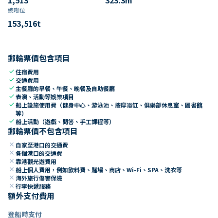
總噸位
153,516
t
郵輪票價包含項目
check
住宿費用
check
交通費用
check
主餐廳的早餐、午餐、晚餐及自助餐廳
check
表演、活動等娛樂項目
check
船上設施使用費（健身中心、游泳池、按摩浴缸、俱樂部休息室、圖書館
等）
check
船上活動（遊戲、問答、手工課程等）
郵輪票價不包含項目
close
自家至港口的交通費
close
各個港口的交通費
close
靠港觀光遊費用
close
船上個人費用，例如飲料費、賭場、商店、Wi-Fi、SPA、洗衣等
close
海外旅行傷害保險
close
行李快遞服務
額外支付費用
登船時支付