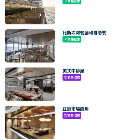
價格包含
check
比斯坎灣餐廳和自助餐
價格包含
check
美式牛排屋
額外收費
paid
亞洲市場廚房
額外收費
paid