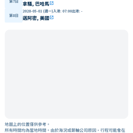
第7日
拿騷, 巴哈馬
open_in_new
2028-05-01 (週一)
入港
:
07:00
出港
:
-
第8日
邁阿密, 美國
open_in_new
地圖上的位置僅供參考。
所有時間均為當地時間。由於海況或郵輪公司原因，行程可能會在