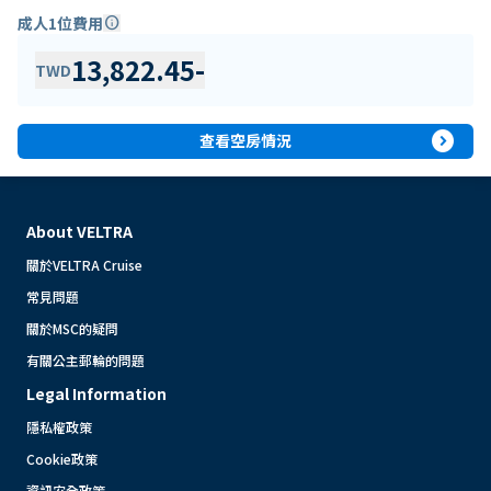
成人1位費用
info
13,822.45
-
TWD
expand_circle_right
查看空房情況
About VELTRA
關於VELTRA Cruise
常見問題
關於MSC的疑問
有關公主郵輪的問題
Legal Information
隱私權政策
Cookie政策
資訊安全政策