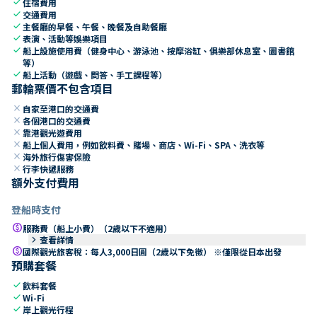
check
住宿費用
check
交通費用
check
主餐廳的早餐、午餐、晚餐及自助餐廳
check
表演、活動等娛樂項目
check
船上設施使用費（健身中心、游泳池、按摩浴缸、俱樂部休息室、圖書館
等）
check
船上活動（遊戲、問答、手工課程等）
郵輪票價不包含項目
close
自家至港口的交通費
close
各個港口的交通費
close
靠港觀光遊費用
close
船上個人費用，例如飲料費、賭場、商店、Wi-Fi、SPA、洗衣等
close
海外旅行傷害保險
close
行李快遞服務
額外支付費用
登船時支付
paid
服務費（船上小費）（2歲以下不適用）
keyboard_arrow_right
查看詳情
paid
國際觀光旅客稅：每人3,000日圓（2歲以下免徵） ※僅限從日本出發
預購套餐
check
飲料套餐
check
Wi-Fi
check
岸上觀光行程