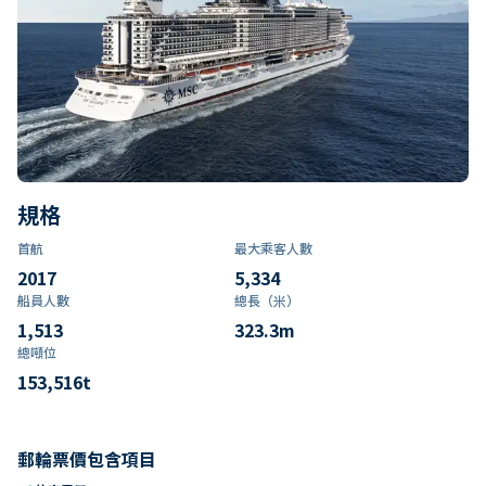
規格
首航
最大乘客人數
2017
5,334
船員人數
總長（米）
1,513
323.3
m
總噸位
153,516
t
郵輪票價包含項目