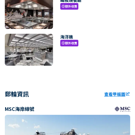
額外收費
paid
海洋礁
額外收費
paid
郵輪資訊
查看甲板圖
ungroup
MSC海岸線號