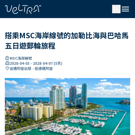
ading...
入
menu
…
search
搭乘MSC海岸線號的加勒比海與巴哈馬
五日遊郵輪旅程
directions_boat
MSC海岸線號
card_travel
2028-04-03
-
2028-04-07
(
5天
)
location_on
從邁阿密出發 - 抵達邁阿密