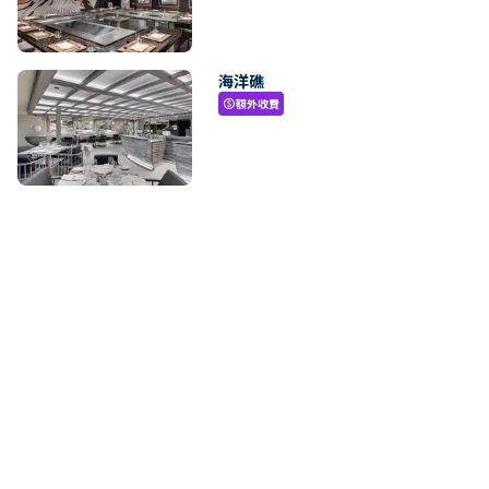
海洋礁
額外收費
paid
郵輪資訊
查看甲板圖
ungroup
MSC海岸線號