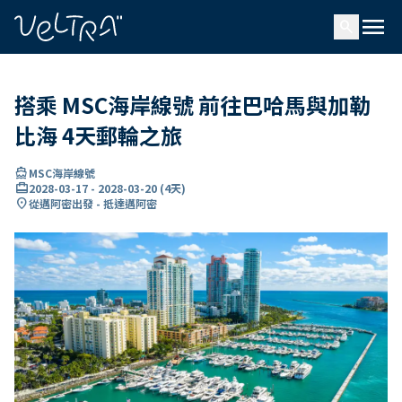
ading...
入
menu
…
search
搭乘 MSC海岸線號 前往巴哈馬與加勒
比海 4天郵輪之旅
directions_boat
MSC海岸線號
card_travel
2028-03-17
-
2028-03-20
(
4天
)
location_on
從邁阿密出發 - 抵達邁阿密