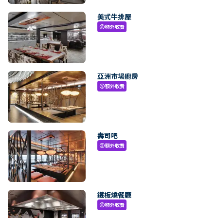
美式牛排屋
額外收費
paid
亞洲市場廚房
額外收費
paid
壽司吧
額外收費
paid
鐵板燒餐廳
額外收費
paid