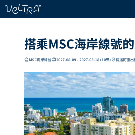
ading...
入
…
搭乘MSC海岸線號
directions_boat
card_travel
location_on
MSC海岸線號
2027-08-09
-
2027-08-18
(
10天
)
從邁阿密出發