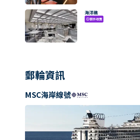
海洋礁
額外收費
paid
郵輪資訊
MSC海岸線號