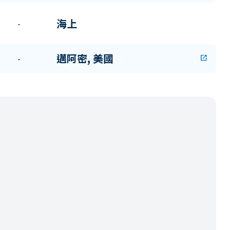
海上
-
邁阿密, 美國
-
open_in_new