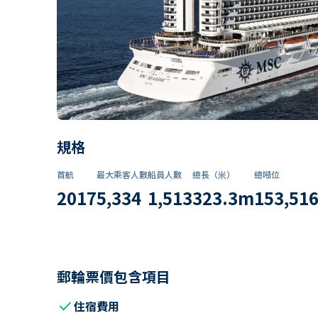
規格
首航
最大乘客人數
船員人數
總長（米）
總噸位
2017
5,334
1,513
323.3
m
153,51
郵輪票價包含項目
check
住宿費用