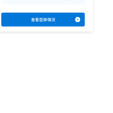
expand_circle_right
查看空房情況