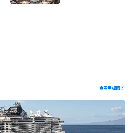
查看甲板圖
ungroup