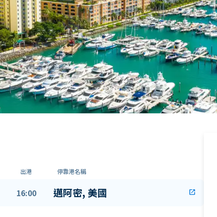
出港
停靠港名稱
邁阿密, 美國
16:00
open_in_new