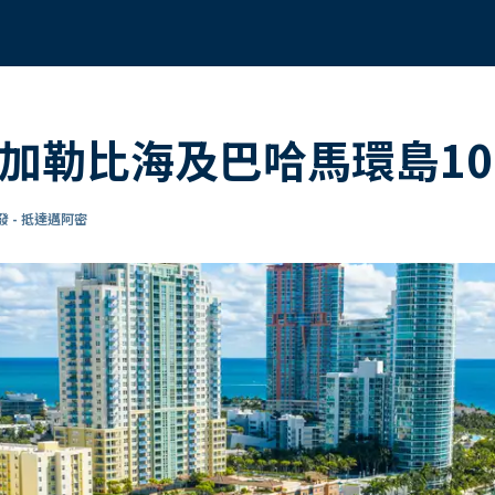
的加勒比海及巴哈馬環島1
 - 抵達邁阿密