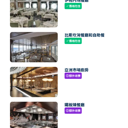
伊帕內瑪餐廳
價格包含
check
比斯坎灣餐廳和自助餐
價格包含
check
亞洲市場廚房
額外收費
paid
鐵板燒餐廳
額外收費
paid