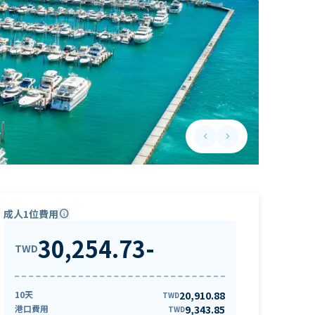
keyboard_arrow_left
keyboard_arrow_right
Previous slide
Next slide
成人1位費用
info
30,254.73
-
TWD
10天
20,910.88
TWD
港口費用
9,343.85
TWD