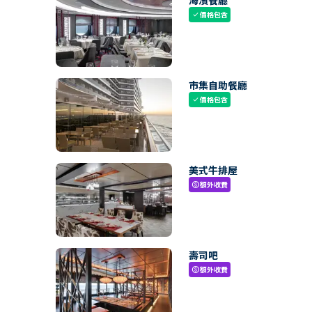
海濱餐廳
價格包含
check
市集自助餐廳
價格包含
check
美式牛排屋
額外收費
paid
壽司吧
額外收費
paid