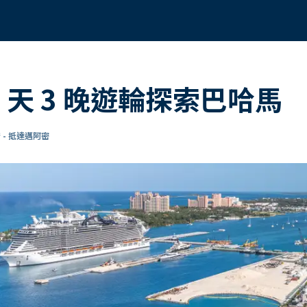
e 4 天 3 晚遊輪探索巴哈馬
 - 抵達邁阿密