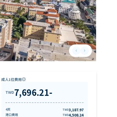
keyboard_arrow_left
keyboard_arrow_right
Previous slide
Next slide
成人1位費用
info
7,696.21
-
TWD
4天
3,187.97
TWD
港口費用
4,508.24
TWD