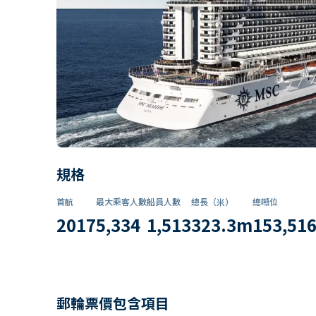
規格
首航
最大乘客人數
船員人數
總長（米）
總噸位
2017
5,334
1,513
323.3
m
153,51
郵輪票價包含項目