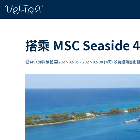
ading...
入
…
搭乘 MSC Seasid
directions_boat
card_travel
location_on
MSC海岸線號
2027-02-05
-
2027-02-08
(
4天
)
從邁阿密出發