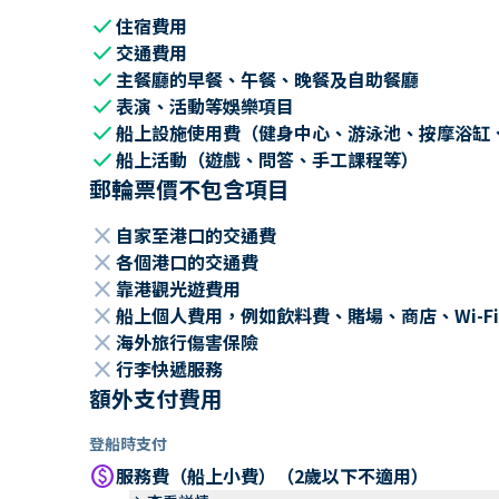
check
住宿費用
check
交通費用
check
主餐廳的早餐、午餐、晚餐及自助餐廳
check
表演、活動等娛樂項目
check
船上設施使用費（健身中心、游泳池、按摩浴缸
check
船上活動（遊戲、問答、手工課程等）
郵輪票價不包含項目
close
自家至港口的交通費
close
各個港口的交通費
close
靠港觀光遊費用
close
船上個人費用，例如飲料費、賭場、商店、Wi-Fi
close
海外旅行傷害保險
close
行李快遞服務
額外支付費用
登船時支付
paid
服務費（船上小費）（2歲以下不適用）