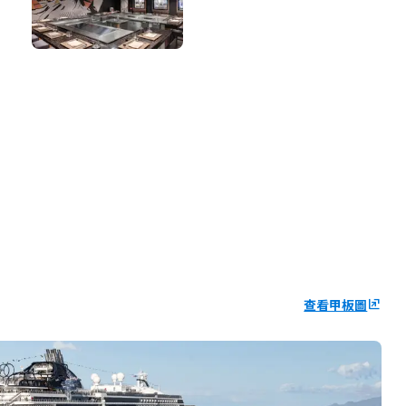
查看甲板圖
ungroup