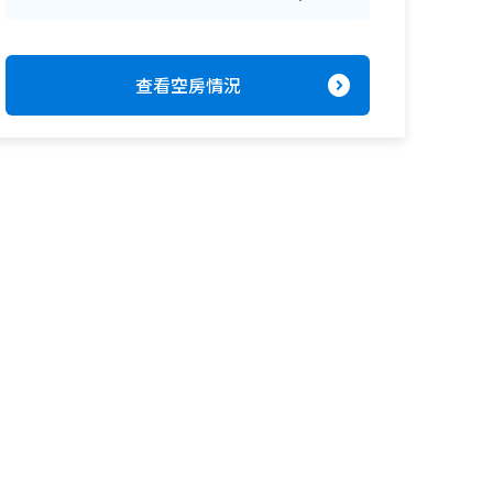
expand_circle_right
查看空房情況