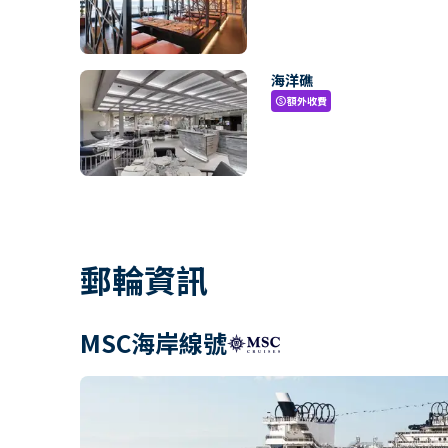
海洋礁
額外收費
paid
郵輪資訊
MSC海岸線號