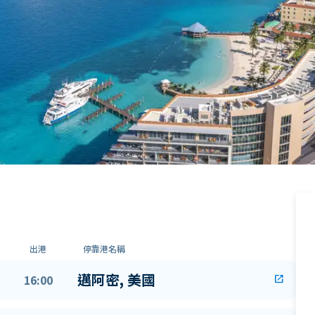
出港
停靠港名稱
邁阿密, 美國
16:00
open_in_new