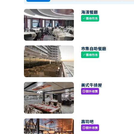
海濱餐廳
價格包含
check
市集自助餐廳
價格包含
check
美式牛排屋
額外收費
paid
壽司吧
額外收費
paid