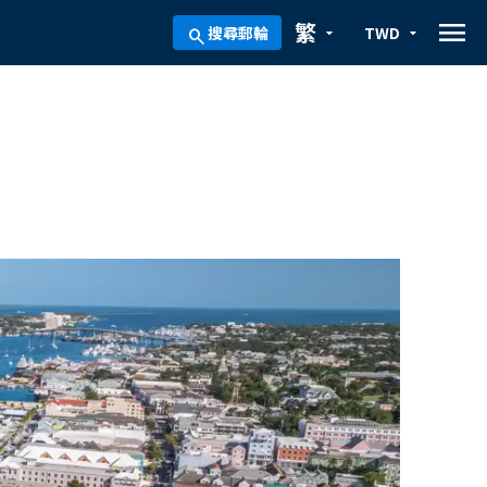
menu
繁
搜尋郵輪
TWD
arrow_drop_down
arrow_drop_down
search