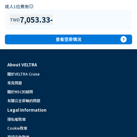
成人1位費用
info
7,053.33
-
TWD
expand_circle_right
查看空房情況
About VELTRA
關於VELTRA Cruise
常見問題
關於MSC的疑問
有關公主郵輪的問題
Legal Information
隱私權政策
Cookie政策
資訊安全政策