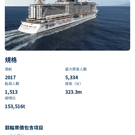
規格
首航
最大乘客人數
2017
5,334
船員人數
總長（米）
1,513
323.3
m
總噸位
153,516
t
郵輪票價包含項目