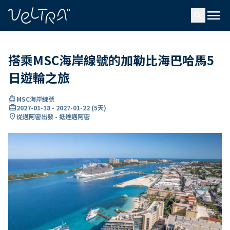
ading...
入
menu
…
search
搭乘MSC海岸線號的加勒比海巴哈馬5
日遊輪之旅
directions_boat
MSC海岸線號
card_travel
2027-01-18
-
2027-01-22
(
5天
)
location_on
從邁阿密出發 - 抵達邁阿密