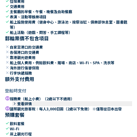
check
住宿費用
check
交通費用
check
主餐廳的早餐、午餐、晚餐及自助餐廳
check
表演、活動等娛樂項目
check
船上設施使用費（健身中心、游泳池、按摩浴缸、俱樂部休息室、圖書館
等）
check
船上活動（遊戲、問答、手工課程等）
郵輪票價不包含項目
close
自家至港口的交通費
close
各個港口的交通費
close
靠港觀光遊費用
close
船上個人費用，例如飲料費、賭場、商店、Wi-Fi、SPA、洗衣等
close
海外旅行傷害保險
close
行李快遞服務
額外支付費用
登船時支付
paid
服務費（船上小費）（2歲以下不適用）
keyboard_arrow_right
查看詳情
paid
國際觀光旅客稅：每人3,000日圓（2歲以下免徵） ※僅限從日本出發
預購套餐
check
飲料套餐
check
Wi-Fi
check
岸上觀光行程