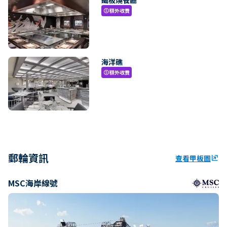
額外收費
paid
海洋礁
額外收費
paid
郵輪資訊
查看甲板圖
ungroup
MSC海岸線號