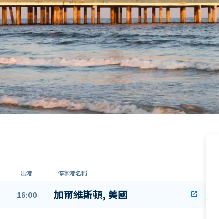
出港
停靠港名稱
加爾維斯頓, 美國
16:00
open_in_new