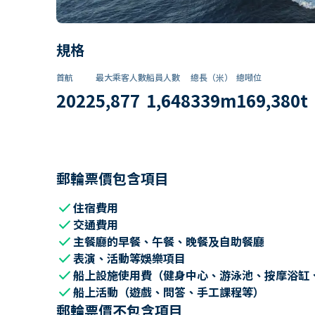
規格
首航
最大乘客人數
船員人數
總長（米）
總噸位
2022
5,877
1,648
339
m
169,380
t
郵輪票價包含項目
check
住宿費用
check
交通費用
check
主餐廳的早餐、午餐、晚餐及自助餐廳
check
表演、活動等娛樂項目
check
船上設施使用費（健身中心、游泳池、按摩浴缸
check
船上活動（遊戲、問答、手工課程等）
郵輪票價不包含項目