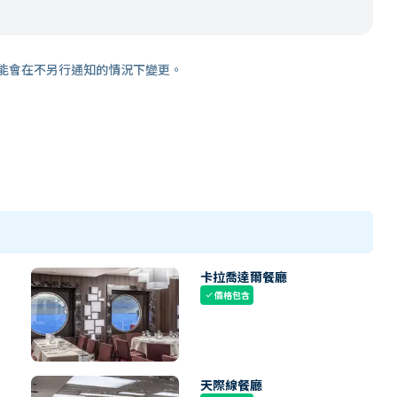
能會在不另行通知的情況下變更。
卡拉喬達爾餐廳
價格包含
check
天際線餐廳