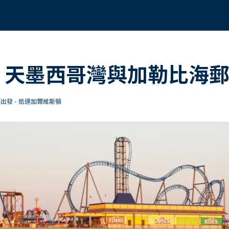
 8 天墨西哥灣與加勒比海
出發 - 抵達加爾維斯頓