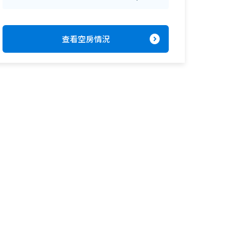
expand_circle_right
查看空房情況