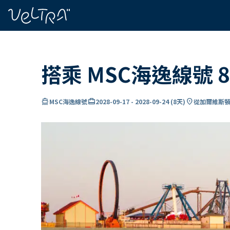
ading...
入
…
搭乘 MSC海逸線號
directions_boat
card_travel
location_on
MSC海逸線號
2028-09-17
-
2028-09-24
(
8天
)
從加爾維斯頓