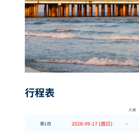
行程表
入港
2028-09-17 (週日)
-
第1日