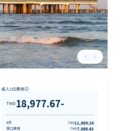
keyboard_arrow_left
keyboard_arrow_right
Previous slide
Next slide
成人1位費用
info
18,977.67
-
TWD
8天
11,889.24
TWD
港口費用
7,088.43
TWD