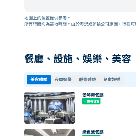
地圖上的位置僅供參考。
所有時間均為當地時間。由於海況或郵輪公司原因，行程可
餐廳、設施、娛樂、美容
美食體驗
夜間娛樂
靜修體驗
兒童娛樂
愛琴海餐廳
價格包含
check
綠色波餐廳