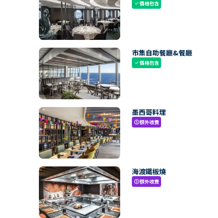
價格包含
check
市集自助餐廳&餐廳
價格包含
check
墨西哥料理
額外收費
paid
海渡鐵板燒
額外收費
paid