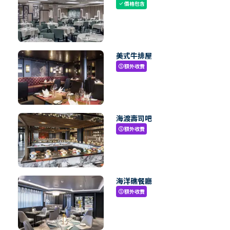
價格包含
check
美式牛排屋
額外收費
paid
海渡壽司吧
額外收費
paid
海洋礁餐廳
額外收費
paid