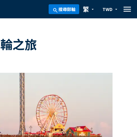
menu
繁
搜尋郵輪
TWD
arrow_drop_down
arrow_drop_down
search
郵輪之旅