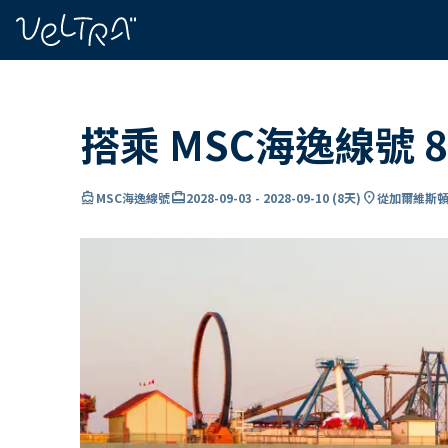
ading...
入
…
搭乘 MSC海逸線號
directions_boat
card_travel
location_on
MSC海逸線號
2028-09-03
-
2028-09-10
(
8天
)
從加爾維斯頓