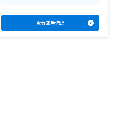
expand_circle_right
查看空房情況