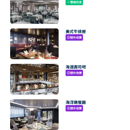
價格包含
check
美式牛排屋
額外收費
paid
海渡壽司吧
額外收費
paid
海洋礁餐廳
額外收費
paid