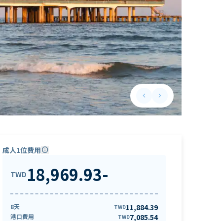
keyboard_arrow_left
keyboard_arrow_right
Previous slide
Next slide
成人1位費用
info
18,969.93
-
TWD
8天
11,884.39
TWD
港口費用
7,085.54
TWD