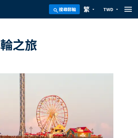
menu
繁
搜尋郵輪
TWD
arrow_drop_down
arrow_drop_down
search
郵輪之旅