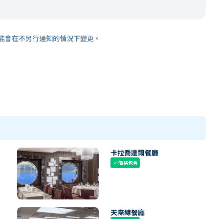
能會在不另行通知的情況下變更。
卡拉喬達爾餐廳
價格包含
check
天際線餐廳