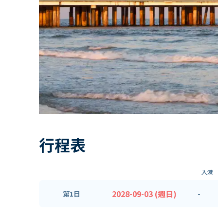
行程表
入港
2028-09-03 (週日)
-
第1日