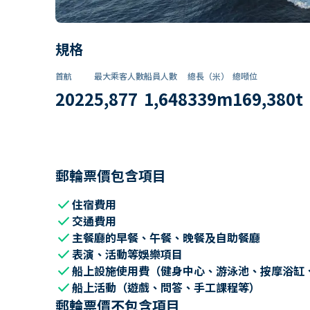
規格
首航
最大乘客人數
船員人數
總長（米）
總噸位
2022
5,877
1,648
339
m
169,380
t
郵輪票價包含項目
check
住宿費用
check
交通費用
check
主餐廳的早餐、午餐、晚餐及自助餐廳
check
表演、活動等娛樂項目
check
船上設施使用費（健身中心、游泳池、按摩浴缸
check
船上活動（遊戲、問答、手工課程等）
郵輪票價不包含項目