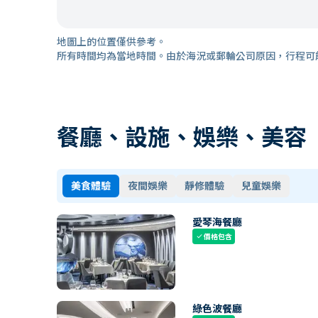
地圖上的位置僅供參考。
所有時間均為當地時間。由於海況或郵輪公司原因，行程可
餐廳、設施、娛樂、美容
美食體驗
夜間娛樂
靜修體驗
兒童娛樂
愛琴海餐廳
價格包含
check
綠色波餐廳