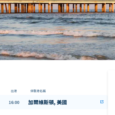
出港
停靠港名稱
加爾維斯頓, 美國
16:00
open_in_new