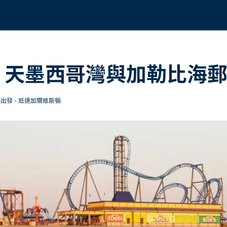
 8 天墨西哥灣與加勒比海
出發 - 抵達加爾維斯頓