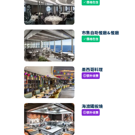
價格包含
check
市集自助餐廳&餐廳
價格包含
check
墨西哥料理
額外收費
paid
海渡鐵板燒
額外收費
paid