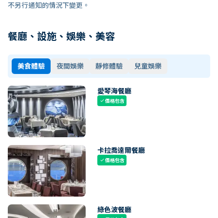
不另行通知的情況下變更。
餐廳、設施、娛樂、美容
美食體驗
夜間娛樂
靜修體驗
兒童娛樂
愛琴海餐廳
價格包含
check
卡拉喬達爾餐廳
價格包含
check
綠色波餐廳