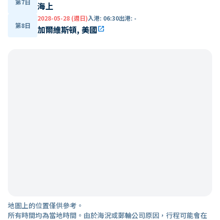
第7日
海上
2028-05-28 (週日)
入港
:
06:30
出港
:
-
第8日
加爾維斯頓, 美國
open_in_new
地圖上的位置僅供參考。
所有時間均為當地時間。由於海況或郵輪公司原因，行程可能會在