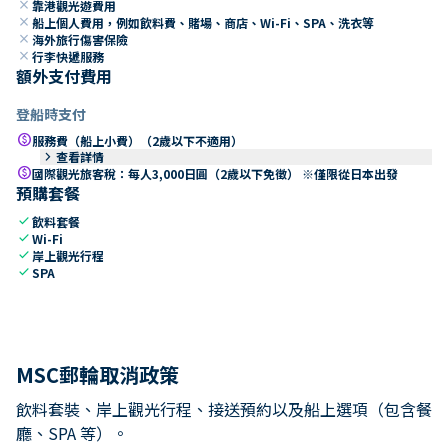
close
靠港觀光遊費用
close
船上個人費用，例如飲料費、賭場、商店、Wi-Fi、SPA、洗衣等
close
海外旅行傷害保險
close
行李快遞服務
額外支付費用
登船時支付
paid
服務費（船上小費）（2歲以下不適用）
keyboard_arrow_right
查看詳情
paid
國際觀光旅客稅：每人3,000日圓（2歲以下免徵） ※僅限從日本出發
預購套餐
check
飲料套餐
check
Wi-Fi
check
岸上觀光行程
check
SPA
MSC郵輪取消政策
飲料套裝、岸上觀光行程、接送預約以及船上選項（包含餐
廳、SPA 等）。