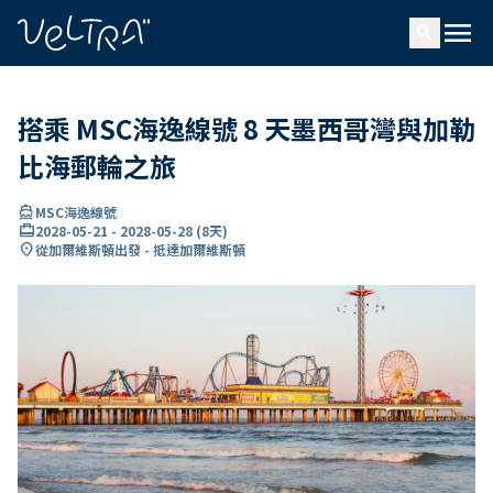
ading...
入
menu
…
search
搭乘 MSC海逸線號 8 天墨西哥灣與加勒
比海郵輪之旅
directions_boat
MSC海逸線號
card_travel
2028-05-21
-
2028-05-28
(
8天
)
location_on
從加爾維斯頓出發 - 抵達加爾維斯頓