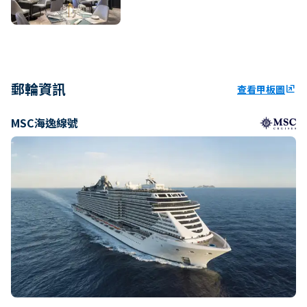
郵輪資訊
查看甲板圖
ungroup
MSC海逸線號