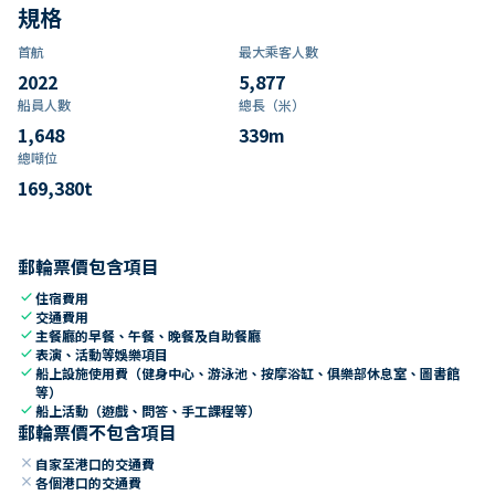
規格
首航
最大乘客人數
2022
5,877
船員人數
總長（米）
1,648
339
m
總噸位
169,380
t
郵輪票價包含項目
check
住宿費用
check
交通費用
check
主餐廳的早餐、午餐、晚餐及自助餐廳
check
表演、活動等娛樂項目
check
船上設施使用費（健身中心、游泳池、按摩浴缸、俱樂部休息室、圖書館
等）
check
船上活動（遊戲、問答、手工課程等）
郵輪票價不包含項目
close
自家至港口的交通費
close
各個港口的交通費