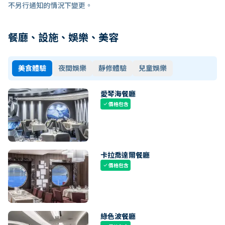
不另行通知的情況下變更。
餐廳、設施、娛樂、美容
美食體驗
夜間娛樂
靜修體驗
兒童娛樂
愛琴海餐廳
價格包含
check
卡拉喬達爾餐廳
價格包含
check
綠色波餐廳