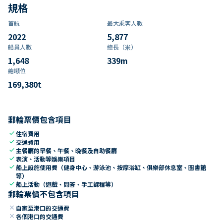
規格
首航
最大乘客人數
2022
5,877
船員人數
總長（米）
1,648
339
m
總噸位
169,380
t
郵輪票價包含項目
check
住宿費用
check
交通費用
check
主餐廳的早餐、午餐、晚餐及自助餐廳
check
表演、活動等娛樂項目
check
船上設施使用費（健身中心、游泳池、按摩浴缸、俱樂部休息室、圖書館
等）
check
船上活動（遊戲、問答、手工課程等）
郵輪票價不包含項目
close
自家至港口的交通費
close
各個港口的交通費