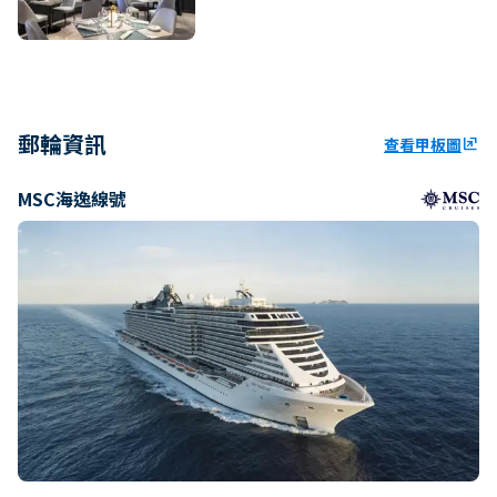
郵輪資訊
查看甲板圖
ungroup
MSC海逸線號