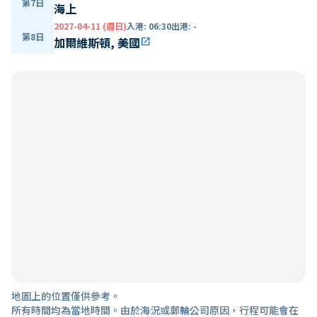
第7日
海上
2027-04-11 (週日)
入港
:
06:30
出港
:
-
第8日
加爾維斯頓, 美國
open_in_new
地圖上的位置僅供參考。
所有時間均為當地時間。由於海況或郵輪公司原因，行程可能會在