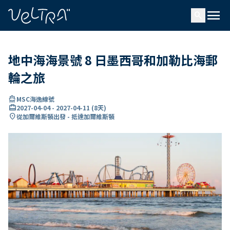
ading...
入
menu
…
search
地中海海景號 8 日墨西哥和加勒比海郵
輪之旅
directions_boat
MSC海逸線號
card_travel
2027-04-04
-
2027-04-11
(
8天
)
location_on
從加爾維斯頓出發 - 抵達加爾維斯頓