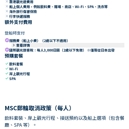
close
靠港觀光遊費用
close
船上個人費用，例如飲料費、賭場、商店、Wi-Fi、SPA、洗衣等
close
海外旅行傷害保險
close
行李快遞服務
額外支付費用
登船時支付
paid
服務費（船上小費）（2歲以下不適用）
keyboard_arrow_right
查看詳情
paid
國際觀光旅客稅：每人3,000日圓（2歲以下免徵） ※僅限從日本出發
預購套餐
check
飲料套餐
check
Wi-Fi
check
岸上觀光行程
check
SPA
MSC郵輪取消政策（每人）
飲料套裝、岸上觀光行程、接送預約以及船上選項（包含餐
廳、SPA 等）。