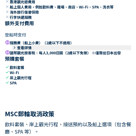
close
靠港觀光遊費用
close
船上個人費用，例如飲料費、賭場、商店、Wi-Fi、SPA、洗衣等
close
海外旅行傷害保險
close
行李快遞服務
額外支付費用
登船時支付
paid
服務費（船上小費）（2歲以下不適用）
keyboard_arrow_right
查看詳情
paid
國際觀光旅客稅：每人3,000日圓（2歲以下免徵） ※僅限從日本出發
預購套餐
check
飲料套餐
check
Wi-Fi
check
岸上觀光行程
check
SPA
MSC郵輪取消政策
飲料套裝、岸上觀光行程、接送預約以及船上選項（包含餐
廳、SPA 等）。