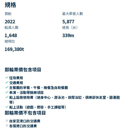
規格
首航
最大乘客人數
2022
5,877
船員人數
總長（米）
1,648
339
m
總噸位
169,380
t
郵輪票價包含項目
check
住宿費用
check
交通費用
check
主餐廳的早餐、午餐、晚餐及自助餐廳
check
表演、活動等娛樂項目
check
船上設施使用費（健身中心、游泳池、按摩浴缸、俱樂部休息室、圖書館
等）
check
船上活動（遊戲、問答、手工課程等）
郵輪票價不包含項目
close
自家至港口的交通費
close
各個港口的交通費