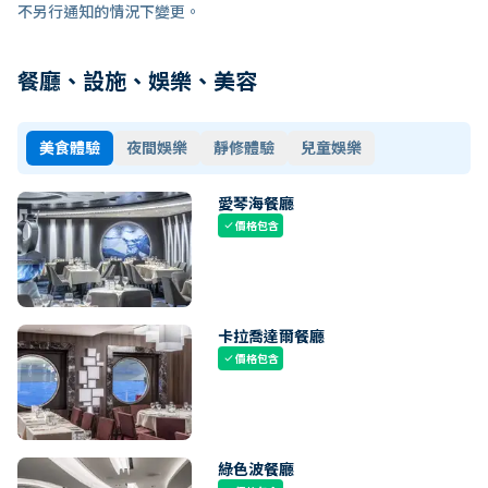
不另行通知的情況下變更。
餐廳、設施、娛樂、美容
美食體驗
夜間娛樂
靜修體驗
兒童娛樂
愛琴海餐廳
價格包含
check
卡拉喬達爾餐廳
價格包含
check
綠色波餐廳