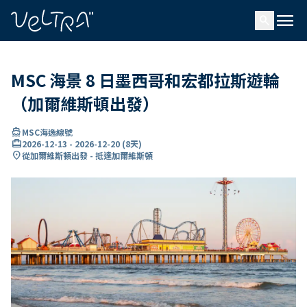
ading...
入
menu
…
search
MSC 海景 8 日墨西哥和宏都拉斯遊輪
（加爾維斯頓出發）
directions_boat
MSC海逸線號
card_travel
2026-12-13
-
2026-12-20
(
8天
)
location_on
從加爾維斯頓出發 - 抵達加爾維斯頓