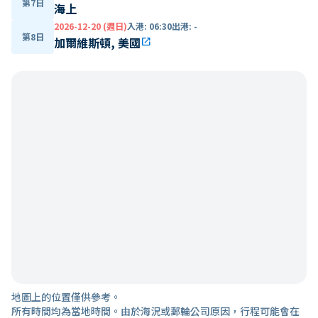
第7日
海上
2026-12-20 (週日)
入港
:
06:30
出港
:
-
第8日
加爾維斯頓, 美國
open_in_new
地圖上的位置僅供參考。
所有時間均為當地時間。由於海況或郵輪公司原因，行程可能會在