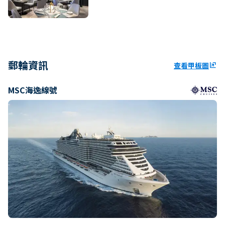
郵輪資訊
查看甲板圖
ungroup
MSC海逸線號