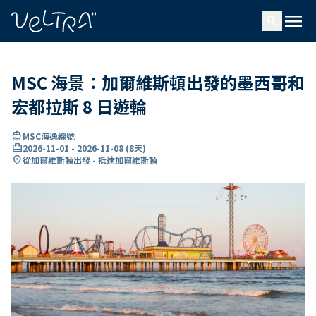
ading...
入
menu
…
search
MSC 海景：加爾維斯頓出發的墨西哥和
宏都拉斯 8 日遊輪
directions_boat
MSC海逸線號
card_travel
2026-11-01
-
2026-11-08
(
8天
)
location_on
從加爾維斯頓出發 - 抵達加爾維斯頓