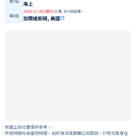
第7日
海上
2026-11-08 (週日)
入港
:
07:00
出港
:
-
第8日
加爾維斯頓, 美國
open_in_new
地圖上的位置僅供參考。
所有時間均為當地時間。由於海況或郵輪公司原因，行程可能會在