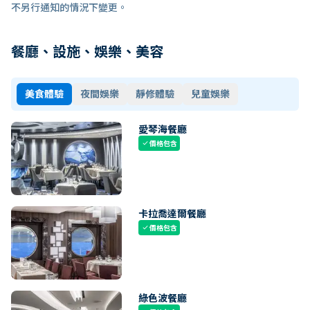
不另行通知的情況下變更。
餐廳、設施、娛樂、美容
美食體驗
夜間娛樂
靜修體驗
兒童娛樂
愛琴海餐廳
價格包含
check
卡拉喬達爾餐廳
價格包含
check
綠色波餐廳