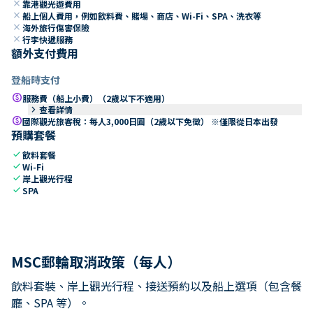
close
靠港觀光遊費用
close
船上個人費用，例如飲料費、賭場、商店、Wi-Fi、SPA、洗衣等
close
海外旅行傷害保險
close
行李快遞服務
額外支付費用
登船時支付
paid
服務費（船上小費）（2歲以下不適用）
keyboard_arrow_right
查看詳情
paid
國際觀光旅客稅：每人3,000日圓（2歲以下免徵） ※僅限從日本出發
預購套餐
check
飲料套餐
check
Wi-Fi
check
岸上觀光行程
check
SPA
MSC郵輪取消政策（每人）
飲料套裝、岸上觀光行程、接送預約以及船上選項（包含餐
廳、SPA 等）。