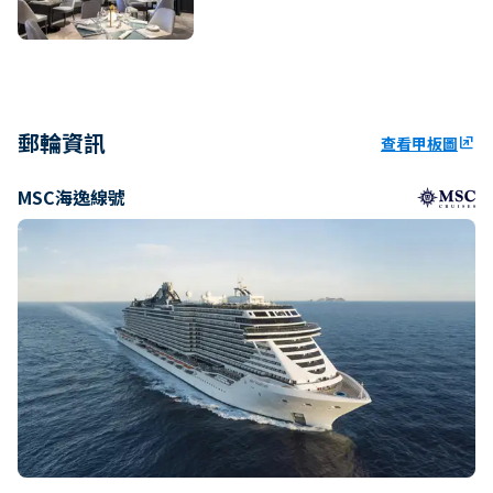
郵輪資訊
查看甲板圖
ungroup
MSC海逸線號