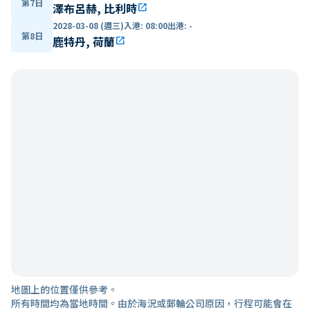
第7日
澤布呂赫, 比利時
open_in_new
2028-03-08 (週三)
入港
:
08:00
出港
:
-
第8日
鹿特丹, 荷蘭
open_in_new
地圖上的位置僅供參考。
所有時間均為當地時間。由於海況或郵輪公司原因，行程可能會在