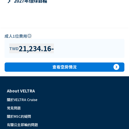
keyboard_arrow_right
2027年環球郵輪
成人1位費用
info
21,234.16
-
TWD
expand_circle_right
查看空房情況
About VELTRA
關於VELTRA Cruise
常見問題
關於MSC的疑問
有關公主郵輪的問題