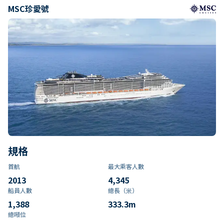
MSC珍愛號
規格
首航
最大乘客人數
2013
4,345
船員人數
總長（米）
1,388
333.3
m
總噸位