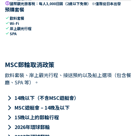
paid
國際觀光旅客稅：每人3,000日圓（2歲以下免徵） ※僅限從日本出發
預購套餐
check
飲料套餐
check
Wi-Fi
check
岸上觀光行程
check
SPA
MSC郵輪取消政策
飲料套裝、岸上觀光行程、接送預約以及船上選項（包含餐
廳、SPA 等）。
keyboard_arrow_right
14晚以下（不含MSC遊艇會）
keyboard_arrow_right
MSC遊艇會 – 14晚及以下
keyboard_arrow_right
15晚以上的郵輪行程
keyboard_arrow_right
2026年環球郵輪