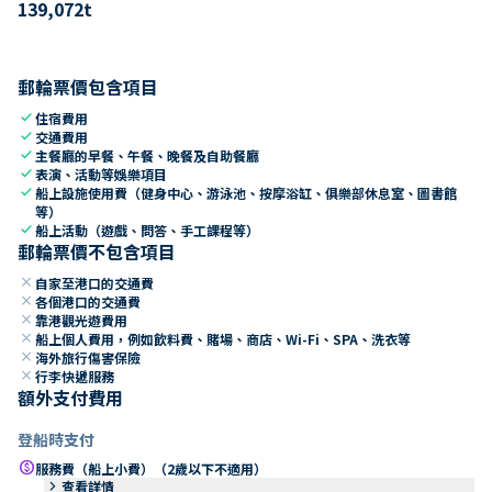
139,072
t
郵輪票價包含項目
check
住宿費用
check
交通費用
check
主餐廳的早餐、午餐、晚餐及自助餐廳
check
表演、活動等娛樂項目
check
船上設施使用費（健身中心、游泳池、按摩浴缸、俱樂部休息室、圖書館
等）
check
船上活動（遊戲、問答、手工課程等）
郵輪票價不包含項目
close
自家至港口的交通費
close
各個港口的交通費
close
靠港觀光遊費用
close
船上個人費用，例如飲料費、賭場、商店、Wi-Fi、SPA、洗衣等
close
海外旅行傷害保險
close
行李快遞服務
額外支付費用
登船時支付
paid
服務費（船上小費）（2歲以下不適用）
keyboard_arrow_right
查看詳情