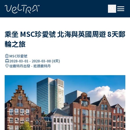
ading...
入
menu
…
search
乘坐 MSC珍愛號 北海與英國周遊 8天郵
輪之旅
directions_boat
MSC珍愛號
card_travel
2028-03-01
-
2028-03-08
(
8天
)
location_on
從鹿特丹出發 - 抵達鹿特丹