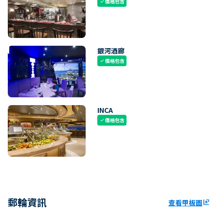
價格包含
check
銀河酒廊
價格包含
check
INCA
價格包含
check
郵輪資訊
查看甲板圖
ungroup