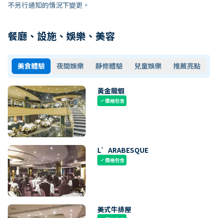
不另行通知的情況下變更。
餐廳、設施、娛樂、美容
美食體驗
夜間娛樂
靜修體驗
兒童娛樂
推薦亮點
黃金龍蝦
價格包含
check
L’ARABESQUE
價格包含
check
美式牛排屋