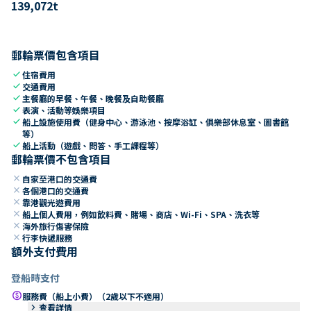
139,072
t
郵輪票價包含項目
check
住宿費用
check
交通費用
check
主餐廳的早餐、午餐、晚餐及自助餐廳
check
表演、活動等娛樂項目
check
船上設施使用費（健身中心、游泳池、按摩浴缸、俱樂部休息室、圖書館
等）
check
船上活動（遊戲、問答、手工課程等）
郵輪票價不包含項目
close
自家至港口的交通費
close
各個港口的交通費
close
靠港觀光遊費用
close
船上個人費用，例如飲料費、賭場、商店、Wi-Fi、SPA、洗衣等
close
海外旅行傷害保險
close
行李快遞服務
額外支付費用
登船時支付
paid
服務費（船上小費）（2歲以下不適用）
keyboard_arrow_right
查看詳情