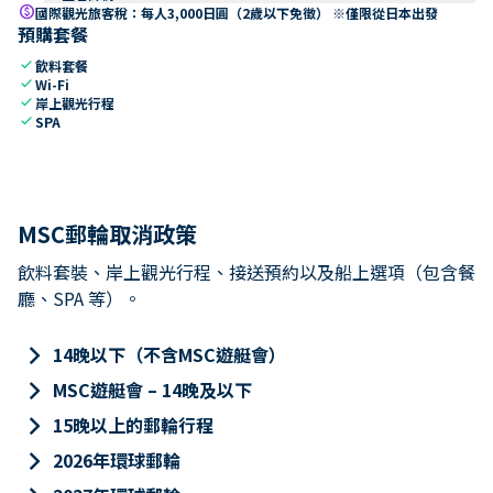
paid
國際觀光旅客稅：每人3,000日圓（2歲以下免徵） ※僅限從日本出發
預購套餐
check
飲料套餐
check
Wi-Fi
check
岸上觀光行程
check
SPA
MSC郵輪取消政策
飲料套裝、岸上觀光行程、接送預約以及船上選項（包含餐
廳、SPA 等）。
keyboard_arrow_right
14晚以下（不含MSC遊艇會）
keyboard_arrow_right
MSC遊艇會 – 14晚及以下
keyboard_arrow_right
15晚以上的郵輪行程
keyboard_arrow_right
2026年環球郵輪