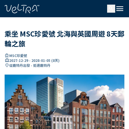
ading...
入
menu
…
search
乘坐 MSC珍愛號 北海與英國周遊 8天郵
輪之旅
directions_boat
MSC珍愛號
card_travel
2027-12-29
-
2028-01-05
(
8天
)
location_on
從鹿特丹出發 - 抵達鹿特丹