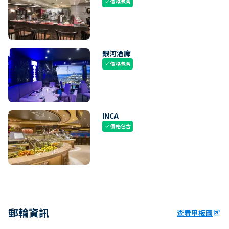
價格包含
check
銀河酒廊
價格包含
check
INCA
價格包含
check
郵輪資訊
查看甲板圖
ungroup