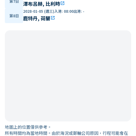
第7日
澤布呂赫, 比利時
open_in_new
2028-01-05 (週三)
入港
:
08:00
出港
:
-
第8日
鹿特丹, 荷蘭
open_in_new
地圖上的位置僅供參考。
所有時間均為當地時間。由於海況或郵輪公司原因，行程可能會在