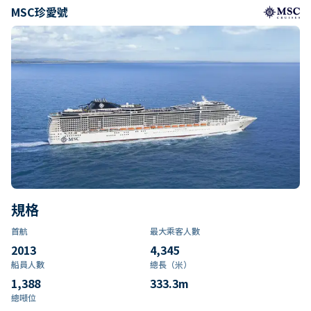
MSC珍愛號
規格
首航
最大乘客人數
2013
4,345
船員人數
總長（米）
1,388
333.3
m
總噸位