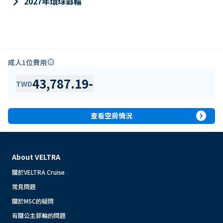
keyboard_arrow_right
2027年環球郵輪
成人1位費用
info
43,787.19
-
TWD
expand_circle_right
查看空房情況
About VELTRA
關於VELTRA Cruise
常見問題
關於MSC的疑問
有關公主郵輪的問題