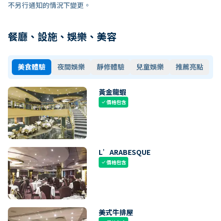
不另行通知的情況下變更。
餐廳、設施、娛樂、美容
美食體驗
夜間娛樂
靜修體驗
兒童娛樂
推薦亮點
黃金龍蝦
價格包含
check
L’ARABESQUE
價格包含
check
美式牛排屋