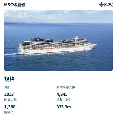
MSC珍愛號
規格
首航
最大乘客人數
2013
4,345
船員人數
總長（米）
1,388
333.3
m
總噸位