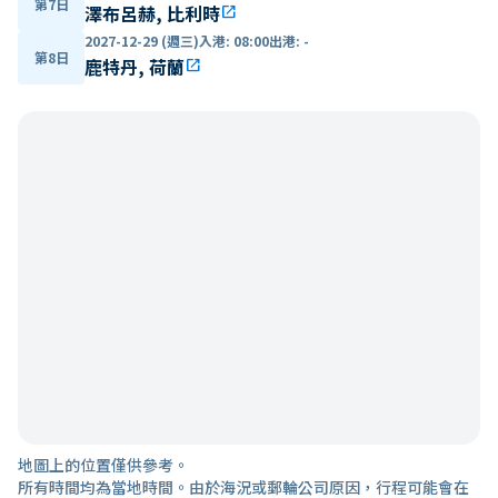
第7日
澤布呂赫, 比利時
open_in_new
2027-12-29 (週三)
入港
:
08:00
出港
:
-
第8日
鹿特丹, 荷蘭
open_in_new
地圖上的位置僅供參考。
所有時間均為當地時間。由於海況或郵輪公司原因，行程可能會在