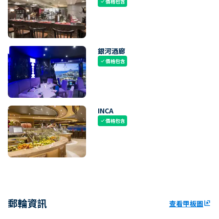
價格包含
check
銀河酒廊
價格包含
check
INCA
價格包含
check
郵輪資訊
查看甲板圖
ungroup