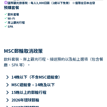
paid
國際觀光旅客稅：每人3,000日圓（2歲以下免徵） ※僅限從日本出發
預購套餐
check
飲料套餐
check
Wi-Fi
check
岸上觀光行程
check
SPA
MSC郵輪取消政策
飲料套裝、岸上觀光行程、接送預約以及船上選項（包含餐
廳、SPA 等）。
keyboard_arrow_right
14晚以下（不含MSC遊艇會）
keyboard_arrow_right
MSC遊艇會 – 14晚及以下
keyboard_arrow_right
15晚以上的郵輪行程
keyboard_arrow_right
2026年環球郵輪