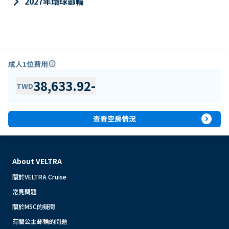
keyboard_arrow_right
2027年環球郵輪
成人1位費用
info
38,633.92
-
TWD
expand_circle_right
查看空房情況
About VELTRA
關於VELTRA Cruise
常見問題
關於MSC的疑問
有關公主郵輪的問題