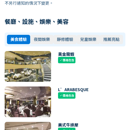
不另行通知的情況下變更。
餐廳、設施、娛樂、美容
美食體驗
夜間娛樂
靜修體驗
兒童娛樂
推薦亮點
黃金龍蝦
價格包含
check
L’ARABESQUE
價格包含
check
美式牛排屋