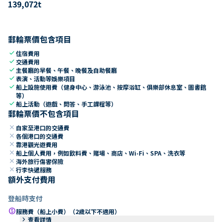
139,072
t
郵輪票價包含項目
check
住宿費用
check
交通費用
check
主餐廳的早餐、午餐、晚餐及自助餐廳
check
表演、活動等娛樂項目
check
船上設施使用費（健身中心、游泳池、按摩浴缸、俱樂部休息室、圖書館
等）
check
船上活動（遊戲、問答、手工課程等）
郵輪票價不包含項目
close
自家至港口的交通費
close
各個港口的交通費
close
靠港觀光遊費用
close
船上個人費用，例如飲料費、賭場、商店、Wi-Fi、SPA、洗衣等
close
海外旅行傷害保險
close
行李快遞服務
額外支付費用
登船時支付
paid
服務費（船上小費）（2歲以下不適用）
keyboard_arrow_right
查看詳情