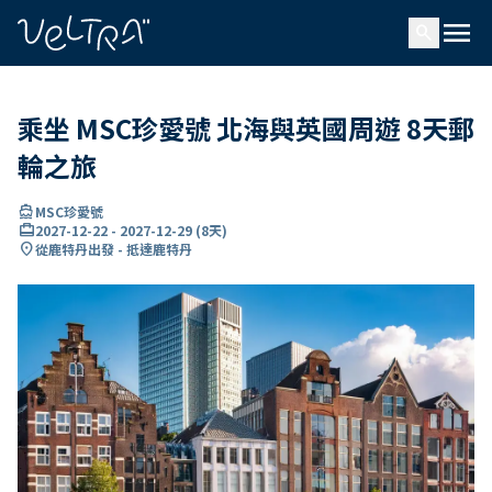
ading...
入
menu
…
search
乘坐 MSC珍愛號 北海與英國周遊 8天郵
輪之旅
directions_boat
MSC珍愛號
card_travel
2027-12-22
-
2027-12-29
(
8天
)
location_on
從鹿特丹出發 - 抵達鹿特丹