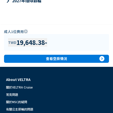
keyboard_arrow_right
2027年環球郵輪
成人1位費用
info
19,648.38
-
TWD
expand_circle_right
查看空房情況
About VELTRA
關於VELTRA Cruise
常見問題
關於MSC的疑問
有關公主郵輪的問題