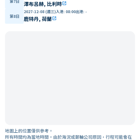
第7日
澤布呂赫, 比利時
open_in_new
2027-12-08 (週三)
入港
:
08:00
出港
:
-
第8日
鹿特丹, 荷蘭
open_in_new
地圖上的位置僅供參考。
所有時間均為當地時間。由於海況或郵輪公司原因，行程可能會在