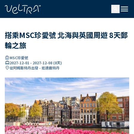
ading...
入
menu
…
search
搭乘MSC珍愛號 北海與英國周遊 8天郵
輪之旅
directions_boat
MSC珍愛號
card_travel
2027-12-01
-
2027-12-08
(
8天
)
location_on
從阿姆斯特丹出發 - 抵達鹿特丹