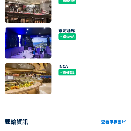
價格包含
check
銀河酒廊
價格包含
check
INCA
價格包含
check
郵輪資訊
查看甲板圖
ungroup