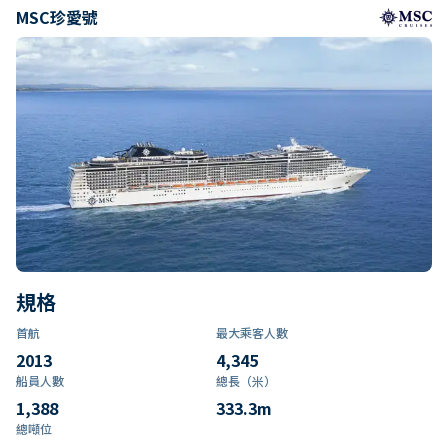
MSC珍愛號
規格
首航
最大乘客人數
2013
4,345
船員人數
總長（米）
1,388
333.3
m
總噸位