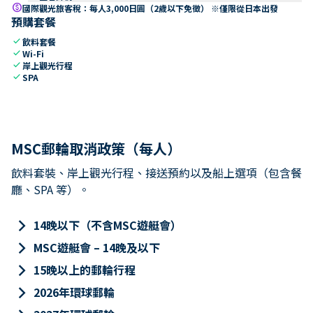
paid
國際觀光旅客稅：每人3,000日圓（2歲以下免徵） ※僅限從日本出發
預購套餐
check
飲料套餐
check
Wi-Fi
check
岸上觀光行程
check
SPA
MSC郵輪取消政策（每人）
飲料套裝、岸上觀光行程、接送預約以及船上選項（包含餐
廳、SPA 等）。
keyboard_arrow_right
14晚以下（不含MSC遊艇會）
keyboard_arrow_right
MSC遊艇會 – 14晚及以下
keyboard_arrow_right
15晚以上的郵輪行程
keyboard_arrow_right
2026年環球郵輪