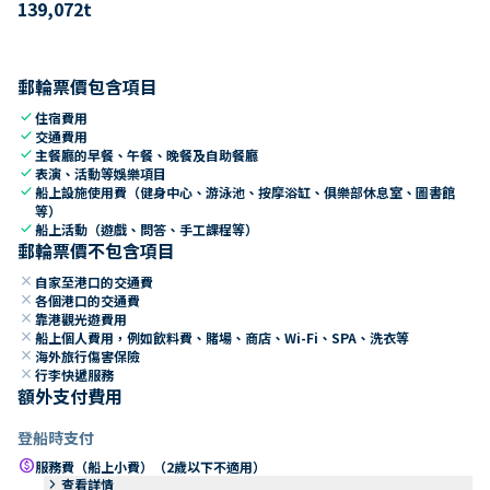
139,072
t
郵輪票價包含項目
check
住宿費用
check
交通費用
check
主餐廳的早餐、午餐、晚餐及自助餐廳
check
表演、活動等娛樂項目
check
船上設施使用費（健身中心、游泳池、按摩浴缸、俱樂部休息室、圖書館
等）
check
船上活動（遊戲、問答、手工課程等）
郵輪票價不包含項目
close
自家至港口的交通費
close
各個港口的交通費
close
靠港觀光遊費用
close
船上個人費用，例如飲料費、賭場、商店、Wi-Fi、SPA、洗衣等
close
海外旅行傷害保險
close
行李快遞服務
額外支付費用
登船時支付
paid
服務費（船上小費）（2歲以下不適用）
keyboard_arrow_right
查看詳情