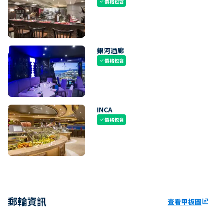
價格包含
check
銀河酒廊
價格包含
check
INCA
價格包含
check
郵輪資訊
查看甲板圖
ungroup