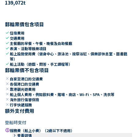
139,072
t
郵輪票價包含項目
check
住宿費用
check
交通費用
check
主餐廳的早餐、午餐、晚餐及自助餐廳
check
表演、活動等娛樂項目
check
船上設施使用費（健身中心、游泳池、按摩浴缸、俱樂部休息室、圖書館
等）
check
船上活動（遊戲、問答、手工課程等）
郵輪票價不包含項目
close
自家至港口的交通費
close
各個港口的交通費
close
靠港觀光遊費用
close
船上個人費用，例如飲料費、賭場、商店、Wi-Fi、SPA、洗衣等
close
海外旅行傷害保險
close
行李快遞服務
額外支付費用
登船時支付
paid
服務費（船上小費）（2歲以下不適用）
keyboard_arrow_right
查看詳情