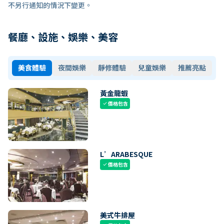
不另行通知的情況下變更。
餐廳、設施、娛樂、美容
美食體驗
夜間娛樂
靜修體驗
兒童娛樂
推薦亮點
黃金龍蝦
價格包含
check
L’ARABESQUE
價格包含
check
美式牛排屋