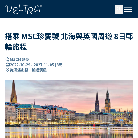
ading...
入
menu
…
search
搭乘 MSC珍愛號 北海與英國周遊 8日郵
輪旅程
directions_boat
MSC珍愛號
card_travel
2027-10-29
-
2027-11-05
(
8天
)
location_on
從漢堡出發 - 抵達漢堡