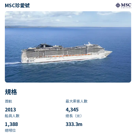
MSC珍愛號
規格
首航
最大乘客人數
2013
4,345
船員人數
總長（米）
1,388
333.3
m
總噸位