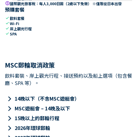
paid
國際觀光旅客稅：每人3,000日圓（2歲以下免徵） ※僅限從日本出發
預購套餐
check
飲料套餐
check
Wi-Fi
check
岸上觀光行程
check
SPA
MSC郵輪取消政策
飲料套裝、岸上觀光行程、接送預約以及船上選項（包含餐
廳、SPA 等）。
keyboard_arrow_right
14晚以下（不含MSC遊艇會）
keyboard_arrow_right
MSC遊艇會 – 14晚及以下
keyboard_arrow_right
15晚以上的郵輪行程
keyboard_arrow_right
2026年環球郵輪