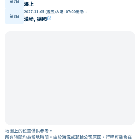
第7日
海上
2027-11-05 (週五)
入港
:
07:00
出港
:
-
第8日
漢堡, 德國
open_in_new
地圖上的位置僅供參考。
所有時間均為當地時間。由於海況或郵輪公司原因，行程可能會在