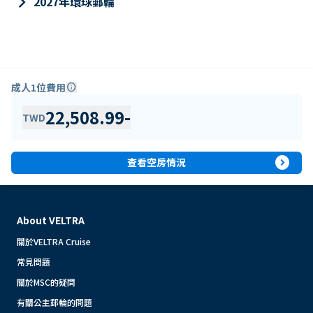
keyboard_arrow_right
2027年環球郵輪
成人1位費用
info
22,508.99
-
TWD
expand_circle_right
查看空房情況
About VELTRA
關於VELTRA Cruise
常見問題
關於MSC的疑問
有關公主郵輪的問題