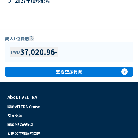
keyboard_arrow_right
2027年環球郵輪
成人1位費用
info
37,020.96
-
TWD
expand_circle_right
查看空房情況
About VELTRA
關於VELTRA Cruise
常見問題
關於MSC的疑問
有關公主郵輪的問題