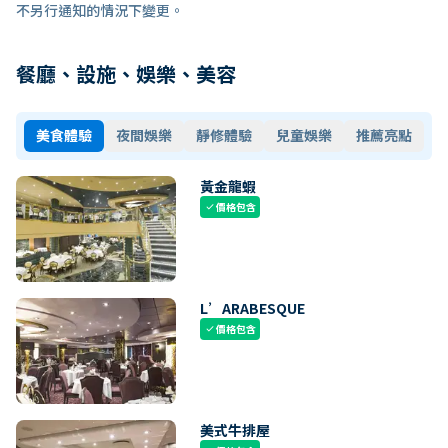
不另行通知的情況下變更。
餐廳、設施、娛樂、美容
美食體驗
夜間娛樂
靜修體驗
兒童娛樂
推薦亮點
黃金龍蝦
價格包含
check
L’ARABESQUE
價格包含
check
美式牛排屋