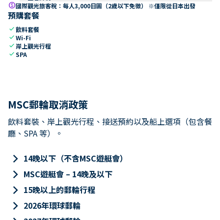
paid
國際觀光旅客稅：每人3,000日圓（2歲以下免徵） ※僅限從日本出發
預購套餐
check
飲料套餐
check
Wi-Fi
check
岸上觀光行程
check
SPA
MSC郵輪取消政策
飲料套裝、岸上觀光行程、接送預約以及船上選項（包含餐
廳、SPA 等）。
keyboard_arrow_right
14晚以下（不含MSC遊艇會）
keyboard_arrow_right
MSC遊艇會 – 14晚及以下
keyboard_arrow_right
15晚以上的郵輪行程
keyboard_arrow_right
2026年環球郵輪