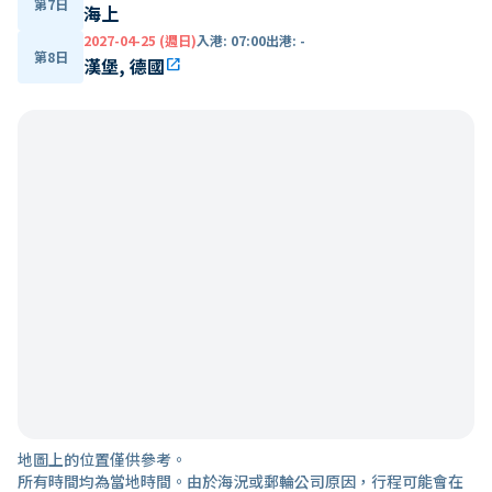
第7日
海上
2027-04-25 (週日)
入港
:
07:00
出港
:
-
第8日
漢堡, 德國
open_in_new
地圖上的位置僅供參考。
所有時間均為當地時間。由於海況或郵輪公司原因，行程可能會在