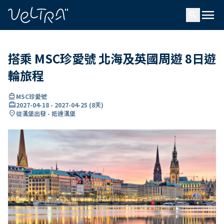
ading...
入
menu
…
search
搭乘 MSC珍愛號 北海及英國周遊 8日遊
輪旅程
directions_boat
MSC珍愛號
card_travel
2027-04-18
-
2027-04-25
(
8天
)
location_on
從漢堡出發 - 抵達漢堡