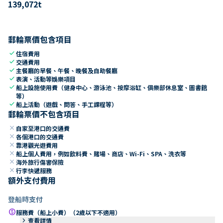
139,072
t
郵輪票價包含項目
check
住宿費用
check
交通費用
check
主餐廳的早餐、午餐、晚餐及自助餐廳
check
表演、活動等娛樂項目
check
船上設施使用費（健身中心、游泳池、按摩浴缸、俱樂部休息室、圖書館
等）
check
船上活動（遊戲、問答、手工課程等）
郵輪票價不包含項目
close
自家至港口的交通費
close
各個港口的交通費
close
靠港觀光遊費用
close
船上個人費用，例如飲料費、賭場、商店、Wi-Fi、SPA、洗衣等
close
海外旅行傷害保險
close
行李快遞服務
額外支付費用
登船時支付
paid
服務費（船上小費）（2歲以下不適用）
keyboard_arrow_right
查看詳情