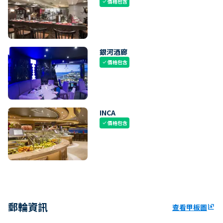
價格包含
check
銀河酒廊
價格包含
check
INCA
價格包含
check
郵輪資訊
查看甲板圖
ungroup