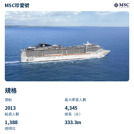
MSC珍愛號
規格
首航
最大乘客人數
2013
4,345
船員人數
總長（米）
1,388
333.3
m
總噸位