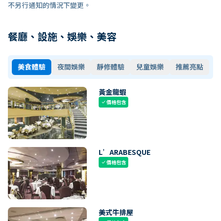
不另行通知的情況下變更。
餐廳、設施、娛樂、美容
美食體驗
夜間娛樂
靜修體驗
兒童娛樂
推薦亮點
黃金龍蝦
價格包含
check
L’ARABESQUE
價格包含
check
美式牛排屋