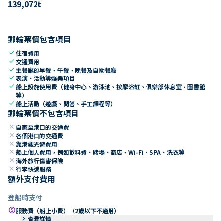
139,072
t
郵輪票價包含項目
check
住宿費用
check
交通費用
check
主餐廳的早餐、午餐、晚餐及自助餐廳
check
表演、活動等娛樂項目
check
船上設施使用費（健身中心、游泳池、按摩浴缸、俱樂部休息室、圖書館
等）
check
船上活動（遊戲、問答、手工課程等）
郵輪票價不包含項目
close
自家至港口的交通費
close
各個港口的交通費
close
靠港觀光遊費用
close
船上個人費用，例如飲料費、賭場、商店、Wi-Fi、SPA、洗衣等
close
海外旅行傷害保險
close
行李快遞服務
額外支付費用
登船時支付
paid
服務費（船上小費）（2歲以下不適用）
keyboard_arrow_right
查看詳情