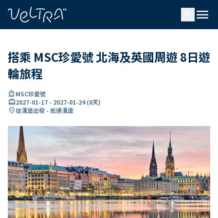
ading...
入
menu
…
search
搭乘 MSC珍愛號 北海及英國周遊 8日遊
輪旅程
directions_boat
MSC珍愛號
card_travel
2027-01-17
-
2027-01-24
(
8天
)
location_on
從漢堡出發 - 抵達漢堡