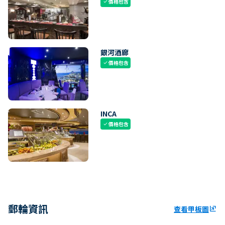
價格包含
check
銀河酒廊
價格包含
check
INCA
價格包含
check
郵輪資訊
查看甲板圖
ungroup