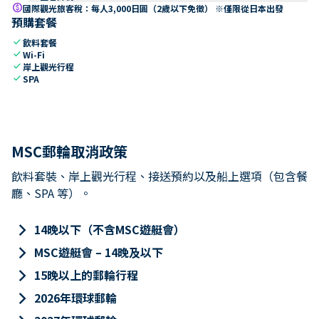
paid
國際觀光旅客稅：每人3,000日圓（2歲以下免徵） ※僅限從日本出發
預購套餐
check
飲料套餐
check
Wi-Fi
check
岸上觀光行程
check
SPA
MSC郵輪取消政策
飲料套裝、岸上觀光行程、接送預約以及船上選項（包含餐
廳、SPA 等）。
keyboard_arrow_right
14晚以下（不含MSC遊艇會）
keyboard_arrow_right
MSC遊艇會 – 14晚及以下
keyboard_arrow_right
15晚以上的郵輪行程
keyboard_arrow_right
2026年環球郵輪