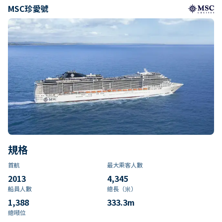
MSC珍愛號
規格
首航
最大乘客人數
2013
4,345
船員人數
總長（米）
1,388
333.3
m
總噸位