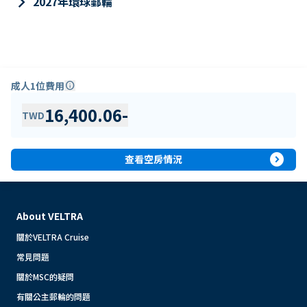
keyboard_arrow_right
2027年環球郵輪
成人1位費用
info
16,400.06
-
TWD
expand_circle_right
查看空房情況
About VELTRA
關於VELTRA Cruise
常見問題
關於MSC的疑問
有關公主郵輪的問題