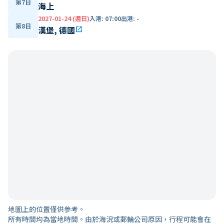
第7日
海上
2027-01-24 (週日)
入港
:
07:00
出港
:
-
第8日
漢堡, 德國
open_in_new
地圖上的位置僅供參考。
所有時間均為當地時間。由於海況或郵輪公司原因，行程可能會在