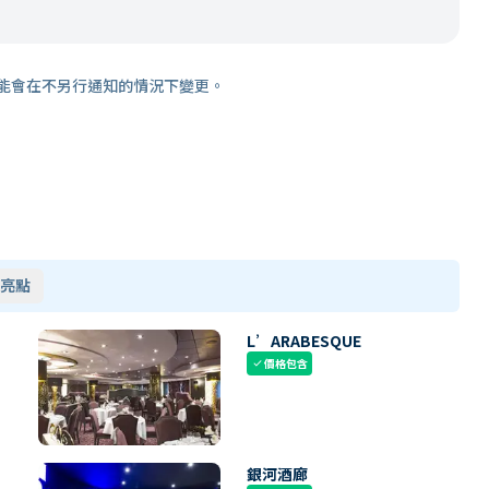
能會在不另行通知的情況下變更。
亮點
L’ARABESQUE
價格包含
check
銀河酒廊