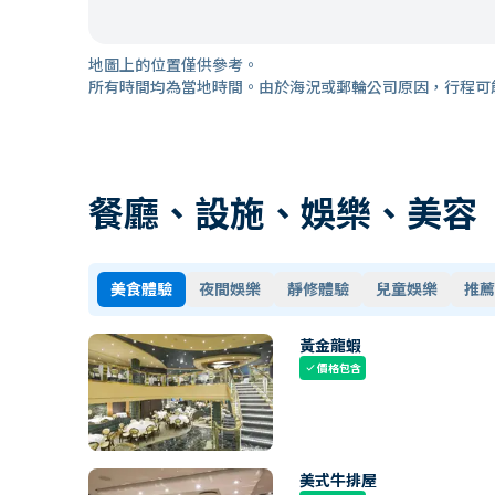
地圖上的位置僅供參考。
所有時間均為當地時間。由於海況或郵輪公司原因，行程可
餐廳、設施、娛樂、美容
美食體驗
夜間娛樂
靜修體驗
兒童娛樂
推薦
黃金龍蝦
價格包含
check
美式牛排屋