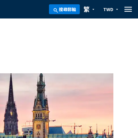
menu
繁
搜尋郵輪
TWD
arrow_drop_down
arrow_drop_down
search
程