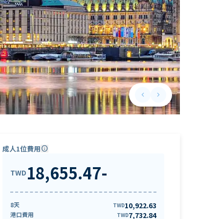
keyboard_arrow_left
keyboard_arrow_right
Previous slide
Next slide
成人1位費用
info
18,655.47
-
TWD
8天
10,922.63
TWD
港口費用
7,732.84
TWD