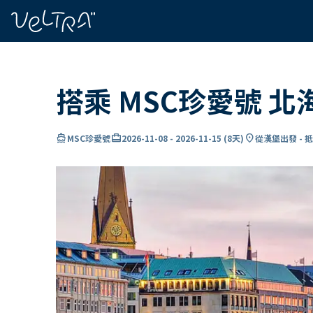
ading...
入
…
搭乘 MSC珍愛號 
directions_boat
card_travel
location_on
MSC珍愛號
2026-11-08
-
2026-11-15
(
8天
)
從漢堡出發 - 