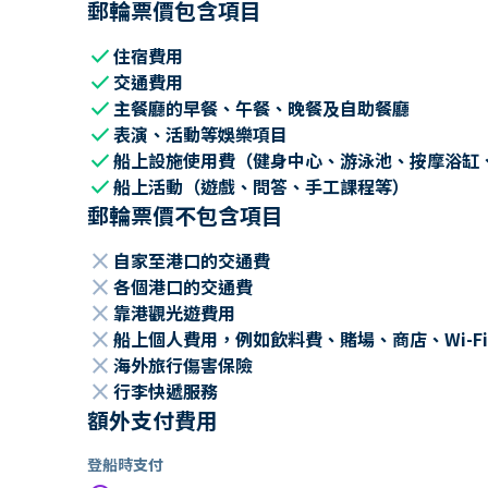
郵輪票價包含項目
check
住宿費用
check
交通費用
check
主餐廳的早餐、午餐、晚餐及自助餐廳
check
表演、活動等娛樂項目
check
船上設施使用費（健身中心、游泳池、按摩浴缸
check
船上活動（遊戲、問答、手工課程等）
郵輪票價不包含項目
close
自家至港口的交通費
close
各個港口的交通費
close
靠港觀光遊費用
close
船上個人費用，例如飲料費、賭場、商店、Wi-Fi
close
海外旅行傷害保險
close
行李快遞服務
額外支付費用
登船時支付