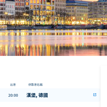
出港
停靠港名稱
漢堡, 德國
20:00
open_in_new