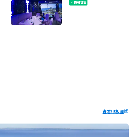
價格包含
check
查看甲板圖
ungroup