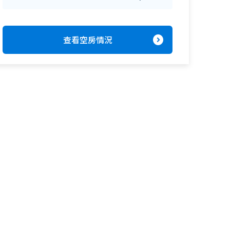
expand_circle_right
查看空房情況