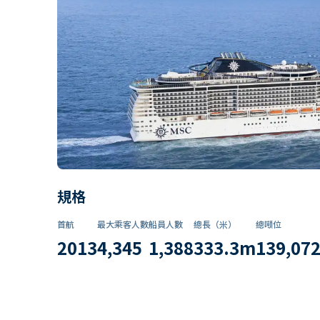
規格
首航
最大乘客人數
船員人數
總長（米）
總噸位
2013
4,345
1,388
333.3
m
139,07