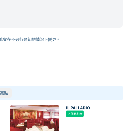
能會在不另行通知的情況下變更。
亮點
IL PALLADIO
價格包含
check