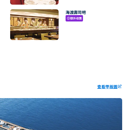
海渡壽司吧
額外收費
paid
查看甲板圖
ungroup