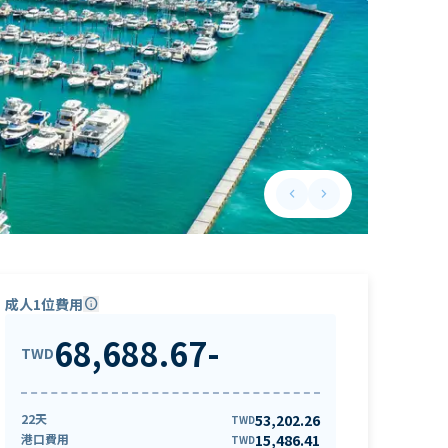
keyboard_arrow_left
keyboard_arrow_right
Previous slide
Next slide
成人1位費用
info
68,688.67
-
TWD
22天
53,202.26
TWD
港口費用
15,486.41
TWD