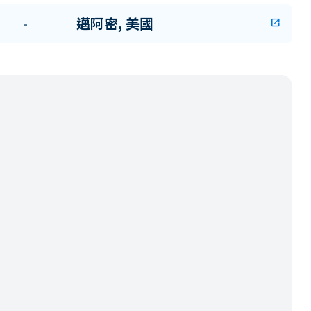
邁阿密, 美國
-
open_in_new