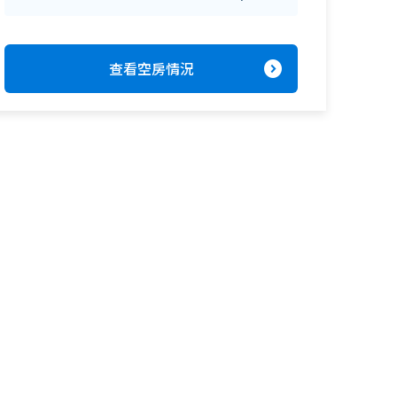
expand_circle_right
查看空房情況