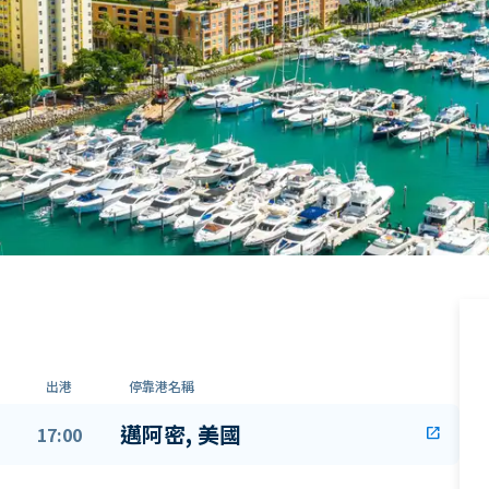
出港
停靠港名稱
邁阿密, 美國
17:00
open_in_new