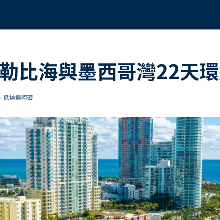
加勒比海與墨西哥灣22天
- 抵達邁阿密