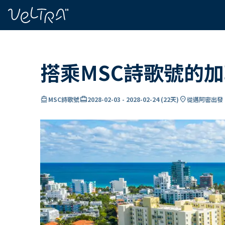
ading...
入
…
搭乘MSC詩歌號的
directions_boat
card_travel
location_on
MSC詩歌號
2028-02-03
-
2028-02-24
(
22天
)
從邁阿密出發 