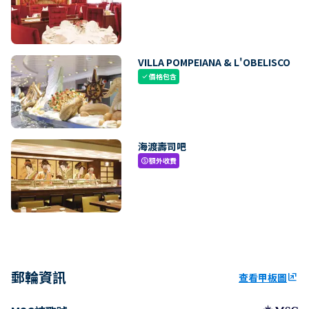
VILLA POMPEIANA & L'OBELISCO
價格包含
check
海渡壽司吧
額外收費
paid
郵輪資訊
查看甲板圖
ungroup