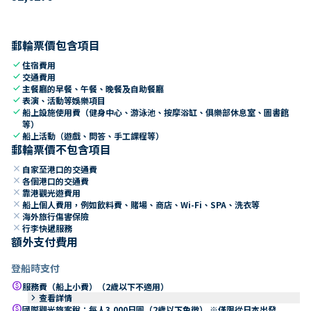
郵輪票價包含項目
check
住宿費用
check
交通費用
check
主餐廳的早餐、午餐、晚餐及自助餐廳
check
表演、活動等娛樂項目
check
船上設施使用費（健身中心、游泳池、按摩浴缸、俱樂部休息室、圖書館
等）
check
船上活動（遊戲、問答、手工課程等）
郵輪票價不包含項目
close
自家至港口的交通費
close
各個港口的交通費
close
靠港觀光遊費用
close
船上個人費用，例如飲料費、賭場、商店、Wi-Fi、SPA、洗衣等
close
海外旅行傷害保險
close
行李快遞服務
額外支付費用
登船時支付
paid
服務費（船上小費）（2歲以下不適用）
keyboard_arrow_right
查看詳情
paid
國際觀光旅客稅：每人3,000日圓（2歲以下免徵） ※僅限從日本出發