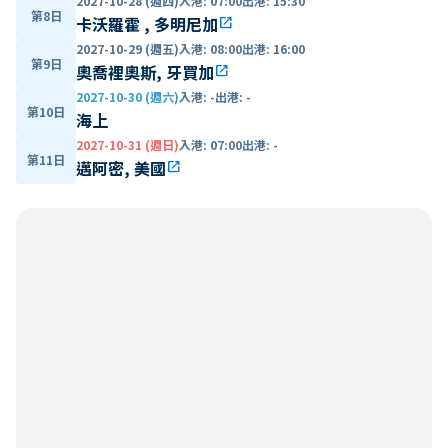
2027-10-28 (週四)
入港
:
07:00
出港
:
15:30
第8日
卡沃羅霍 , 多明尼加
open_in_new
2027-10-29 (週五)
入港
:
08:00
出港
:
16:00
第9日
奧喬裡奧斯, 牙買加
open_in_new
2027-10-30 (週六)
入港
:
-
出港
:
-
第10日
海上
2027-10-31 (週日)
入港
:
07:00
出港
:
-
第11日
邁阿密, 美國
open_in_new