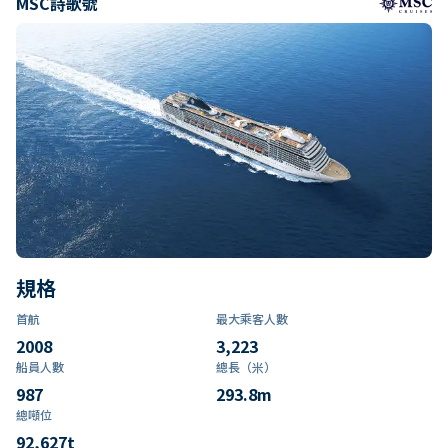
MSC詩歌號
規格
首航
最大乘客人數
2008
3,223
船員人數
總長（米）
987
293.8
m
總噸位
92,627
t