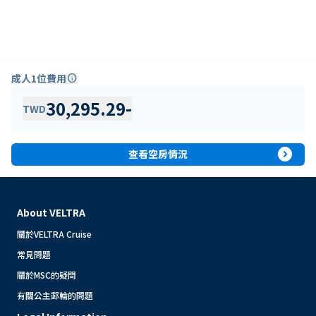
成人1位費用
info
30,295.29
-
TWD
expand_circle_right
查看空房情況
About VELTRA
關於VELTRA Cruise
常見問題
關於MSC的疑問
有關公主郵輪的問題