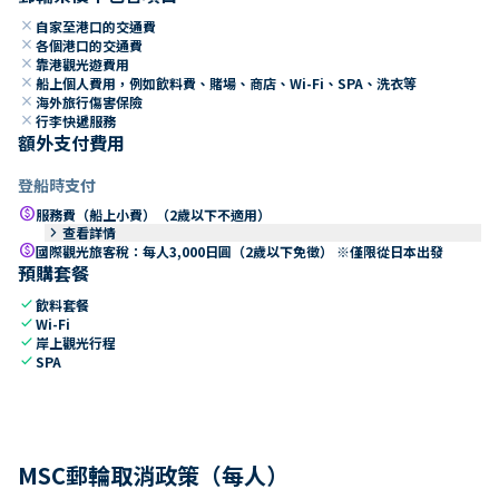
close
自家至港口的交通費
close
各個港口的交通費
close
靠港觀光遊費用
close
船上個人費用，例如飲料費、賭場、商店、Wi-Fi、SPA、洗衣等
close
海外旅行傷害保險
close
行李快遞服務
額外支付費用
登船時支付
paid
服務費（船上小費）（2歲以下不適用）
keyboard_arrow_right
查看詳情
paid
國際觀光旅客稅：每人3,000日圓（2歲以下免徵） ※僅限從日本出發
預購套餐
check
飲料套餐
check
Wi-Fi
check
岸上觀光行程
check
SPA
MSC郵輪取消政策（每人）