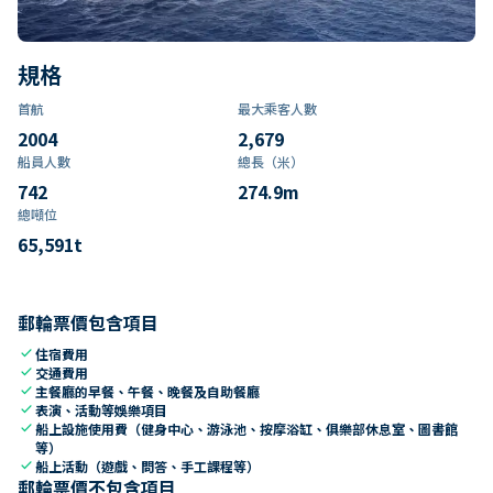
規格
首航
最大乘客人數
2004
2,679
船員人數
總長（米）
742
274.9
m
總噸位
65,591
t
郵輪票價包含項目
check
住宿費用
check
交通費用
check
主餐廳的早餐、午餐、晚餐及自助餐廳
check
表演、活動等娛樂項目
check
船上設施使用費（健身中心、游泳池、按摩浴缸、俱樂部休息室、圖書館
等）
check
船上活動（遊戲、問答、手工課程等）
郵輪票價不包含項目