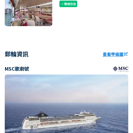
價格包含
check
郵輪資訊
查看甲板圖
ungroup
MSC歌劇號