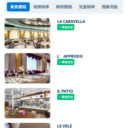
美食體驗
夜間娛樂
靜修體驗
兒童娛樂
推薦亮點
LA CARAVELLA
價格包含
check
L’APPRODO
價格包含
check
IL PATIO
價格包含
check
LE VELE