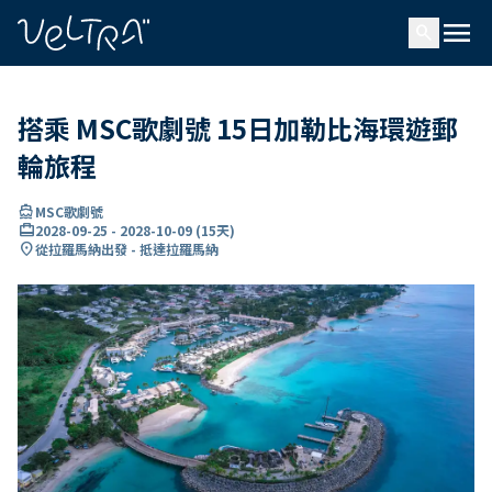
ading...
入
menu
…
search
搭乘 MSC歌劇號 15日加勒比海環遊郵
輪旅程
directions_boat
MSC歌劇號
card_travel
2028-09-25
-
2028-10-09
(
15天
)
location_on
從拉羅馬納出發 - 抵達拉羅馬納