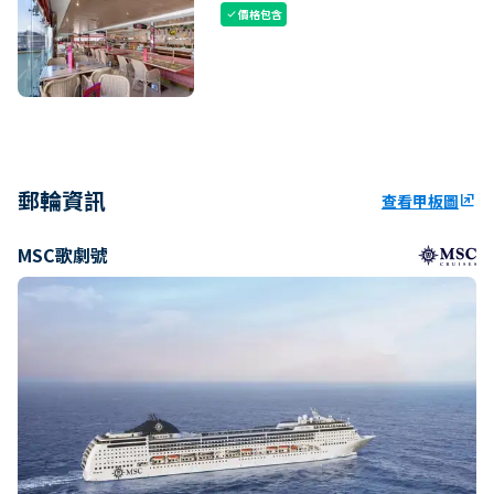
價格包含
check
郵輪資訊
查看甲板圖
ungroup
MSC歌劇號