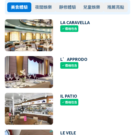
美食體驗
夜間娛樂
靜修體驗
兒童娛樂
推薦亮點
LA CARAVELLA
價格包含
check
L’APPRODO
價格包含
check
IL PATIO
價格包含
check
LE VELE