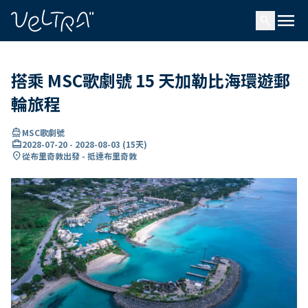
ading...
入
menu
…
search
搭乘 MSC歌劇號 15 天加勒比海環遊郵
輪旅程
directions_boat
MSC歌劇號
card_travel
2028-07-20
-
2028-08-03
(
15天
)
location_on
從布里奇敦出發 - 抵達布里奇敦