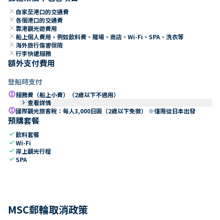
close
自家至港口的交通費
close
各個港口的交通費
close
靠港觀光遊費用
close
船上個人費用，例如飲料費、賭場、商店、Wi-Fi、SPA、洗衣等
close
海外旅行傷害保險
close
行李快遞服務
額外支付費用
登船時支付
paid
服務費（船上小費）（2歲以下不適用）
keyboard_arrow_right
查看詳情
paid
國際觀光旅客稅：每人3,000日圓（2歲以下免徵） ※僅限從日本出發
預購套餐
check
飲料套餐
check
Wi-Fi
check
岸上觀光行程
check
SPA
MSC郵輪取消政策