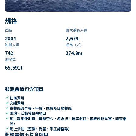
規格
首航
最大乘客人數
2004
2,679
船員人數
總長（米）
742
274.9
m
總噸位
65,591
t
郵輪票價包含項目
check
住宿費用
check
交通費用
check
主餐廳的早餐、午餐、晚餐及自助餐廳
check
表演、活動等娛樂項目
check
船上設施使用費（健身中心、游泳池、按摩浴缸、俱樂部休息室、圖書館
等）
check
船上活動（遊戲、問答、手工課程等）
郵輪票價不包含項目