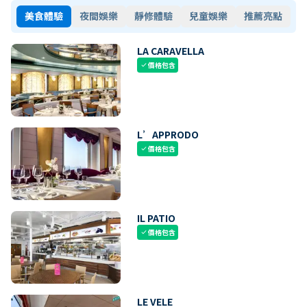
美食體驗
夜間娛樂
靜修體驗
兒童娛樂
推薦亮點
LA CARAVELLA
價格包含
check
L’APPRODO
價格包含
check
IL PATIO
價格包含
check
LE VELE