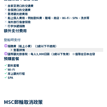
close
自家至港口的交通費
close
各個港口的交通費
close
靠港觀光遊費用
close
船上個人費用，例如飲料費、賭場、商店、Wi-Fi、SPA、洗衣等
close
海外旅行傷害保險
close
行李快遞服務
額外支付費用
登船時支付
paid
服務費（船上小費）（2歲以下不適用）
keyboard_arrow_right
查看詳情
paid
國際觀光旅客稅：每人3,000日圓（2歲以下免徵） ※僅限從日本出發
預購套餐
check
飲料套餐
check
Wi-Fi
check
岸上觀光行程
check
SPA
MSC郵輪取消政策