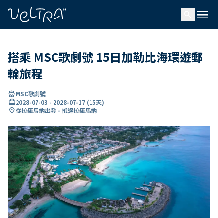
ading...
入
menu
…
search
搭乘 MSC歌劇號 15日加勒比海環遊郵
輪旅程
directions_boat
MSC歌劇號
card_travel
2028-07-03
-
2028-07-17
(
15天
)
location_on
從拉羅馬納出發 - 抵達拉羅馬納