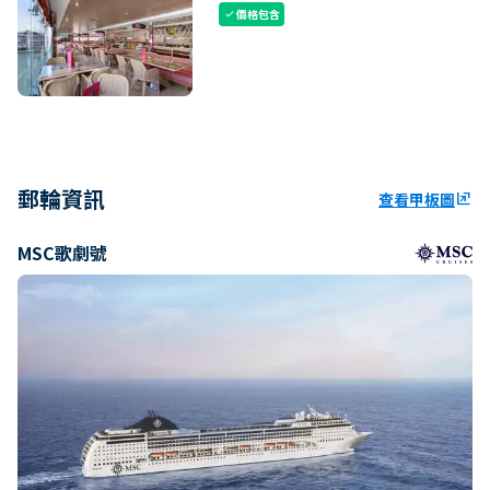
價格包含
check
郵輪資訊
查看甲板圖
ungroup
MSC歌劇號