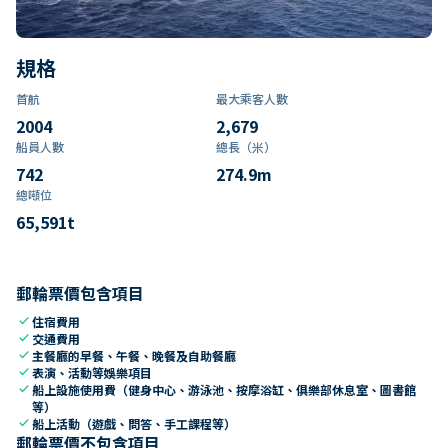
規格
首航
最大乘客人數
2004
2,679
船員人數
總長（米）
742
274.9
m
總噸位
65,591
t
郵輪票價包含項目
check
住宿費用
check
交通費用
check
主餐廳的早餐、午餐、晚餐及自助餐廳
check
表演、活動等娛樂項目
check
船上設施使用費（健身中心、游泳池、按摩浴缸、俱樂部休息室、圖書館
等）
check
船上活動（遊戲、問答、手工課程等）
郵輪票價不包含項目