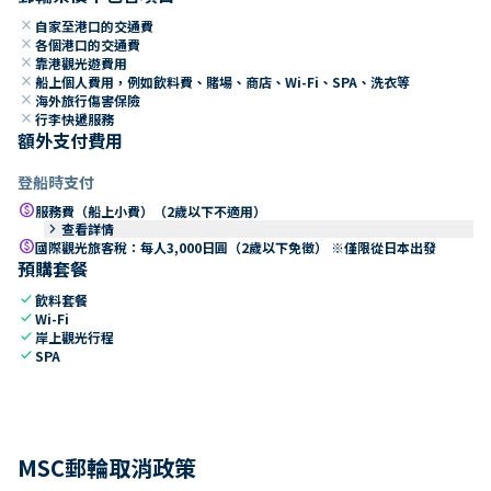
close
自家至港口的交通費
close
各個港口的交通費
close
靠港觀光遊費用
close
船上個人費用，例如飲料費、賭場、商店、Wi-Fi、SPA、洗衣等
close
海外旅行傷害保險
close
行李快遞服務
額外支付費用
登船時支付
paid
服務費（船上小費）（2歲以下不適用）
keyboard_arrow_right
查看詳情
paid
國際觀光旅客稅：每人3,000日圓（2歲以下免徵） ※僅限從日本出發
預購套餐
check
飲料套餐
check
Wi-Fi
check
岸上觀光行程
check
SPA
MSC郵輪取消政策