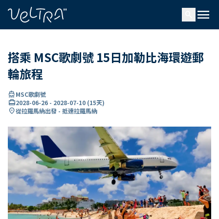
ading...
入
menu
…
search
搭乘 MSC歌劇號 15日加勒比海環遊郵
輪旅程
directions_boat
MSC歌劇號
card_travel
2028-06-26
-
2028-07-10
(
15天
)
location_on
從拉羅馬納出發 - 抵達拉羅馬納