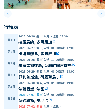
keyboard_arrow_left
keyboard_arrow_right
Previous slide
Next 
行程表
2028-06-26 (週一)
入港
:
-
出港
:
23:30
第1日
拉羅馬納, 多明尼加
open_in_new
2028-06-27 (週二)
入港
:
08:00
出港
:
17:00
第2日
卡塔利娜島, 多明尼加
open_in_new
2028-06-28 (週三)
入港
:
11:00
出港
:
20:00
第3日
維京戈爾達島, 英屬維爾京群島
open_in_new
2028-06-29 (週四)
入港
:
08:00
出港
:
18:00
第4日
菲利普斯堡, 荷屬聖馬丁
open_in_new
2028-06-30 (週五)
入港
:
09:00
出港
:
19:00
第5日
法蘭西堡, 法國
open_in_new
2028-07-01 (週六)
入港
:
09:00
出港
:
19:00
第6日
聖約翰斯, 安地卡
open_in_new
2028-07-02 (週日)
入港
:
-
出港
:
-