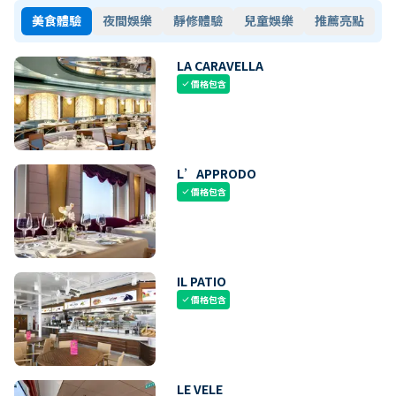
美食體驗
夜間娛樂
靜修體驗
兒童娛樂
推薦亮點
LA CARAVELLA
價格包含
check
L’APPRODO
價格包含
check
IL PATIO
價格包含
check
LE VELE