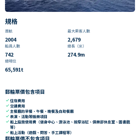
規格
首航
最大乘客人數
2004
2,679
船員人數
總長（米）
742
274.9
m
總噸位
65,591
t
郵輪票價包含項目
check
住宿費用
check
交通費用
check
主餐廳的早餐、午餐、晚餐及自助餐廳
check
表演、活動等娛樂項目
check
船上設施使用費（健身中心、游泳池、按摩浴缸、俱樂部休息室、圖書館
等）
check
船上活動（遊戲、問答、手工課程等）
郵輪票價不包含項目