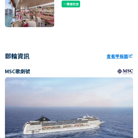
價格包含
check
郵輪資訊
查看甲板圖
ungroup
MSC歌劇號