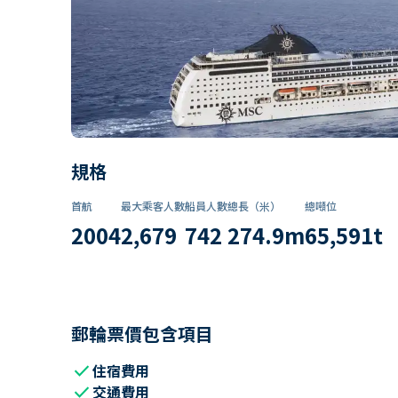
規格
首航
最大乘客人數
船員人數
總長（米）
總噸位
2004
2,679
742
274.9
m
65,591
t
郵輪票價包含項目
check
住宿費用
check
交通費用