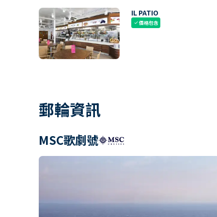
IL PATIO
價格包含
check
郵輪資訊
MSC歌劇號