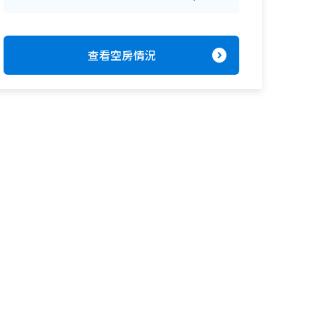
expand_circle_right
查看空房情況