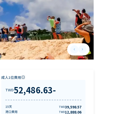
keyboard_arrow_left
keyboard_arrow_right
Previous slide
Next slide
成人1位費用
info
52,486.63
-
TWD
15天
39,598.57
TWD
港口費用
12,888.06
TWD