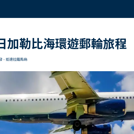
15日加勒比海環遊郵輪旅程
 - 抵達拉羅馬納