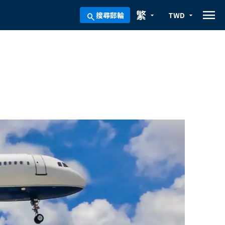
menu
繁
搜尋郵輪
TWD
arrow_drop_down
arrow_drop_down
search