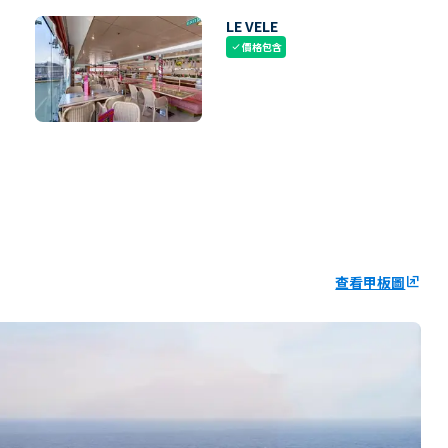
LE VELE
價格包含
check
查看甲板圖
ungroup