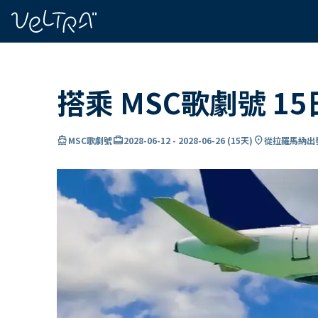
ading...
入
…
搭乘 MSC歌劇號 
directions_boat
card_travel
location_on
MSC歌劇號
2028-06-12
-
2028-06-26
(
15天
)
從拉羅馬納出發