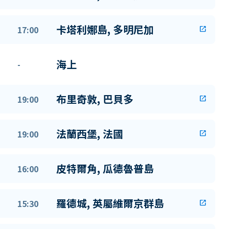
卡塔利娜島, 多明尼加
17:00
open_in_new
海上
-
布里奇敦, 巴貝多
19:00
open_in_new
法蘭西堡, 法國
19:00
open_in_new
皮特爾角, 瓜德魯普島
16:00
羅德城, 英屬維爾京群島
15:30
open_in_new