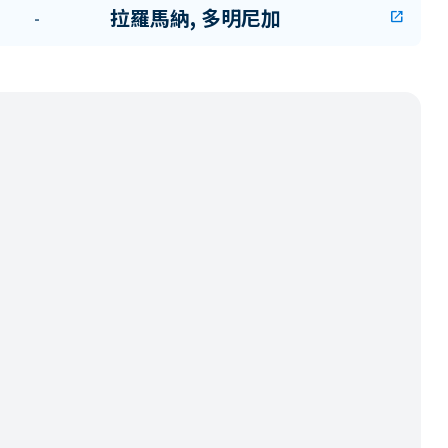
拉羅馬納, 多明尼加
-
open_in_new