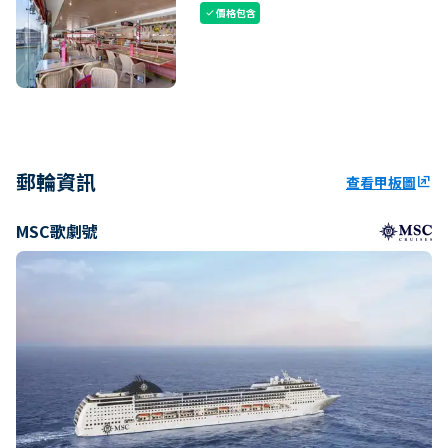
價格包含
check
郵輪資訊
查看甲板圖
ungroup
MSC歌劇號