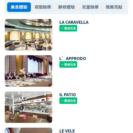
美食體驗
夜間娛樂
靜修體驗
兒童娛樂
推薦亮點
LA CARAVELLA
價格包含
check
L’APPRODO
價格包含
check
IL PATIO
價格包含
check
LE VELE