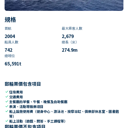
規格
首航
最大乘客人數
2004
2,679
船員人數
總長（米）
742
274.9
m
總噸位
65,591
t
郵輪票價包含項目
check
住宿費用
check
交通費用
check
主餐廳的早餐、午餐、晚餐及自助餐廳
check
表演、活動等娛樂項目
check
船上設施使用費（健身中心、游泳池、按摩浴缸、俱樂部休息室、圖書館
等）
check
船上活動（遊戲、問答、手工課程等）
郵輪票價不包含項目