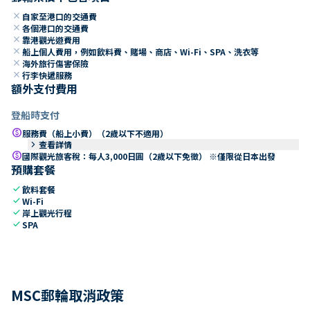
close
自家至港口的交通費
close
各個港口的交通費
close
靠港觀光遊費用
close
船上個人費用，例如飲料費、賭場、商店、Wi-Fi、SPA、洗衣等
close
海外旅行傷害保險
close
行李快遞服務
額外支付費用
登船時支付
paid
服務費（船上小費）（2歲以下不適用）
keyboard_arrow_right
查看詳情
paid
國際觀光旅客稅：每人3,000日圓（2歲以下免徵） ※僅限從日本出發
預購套餐
check
飲料套餐
check
Wi-Fi
check
岸上觀光行程
check
SPA
MSC郵輪取消政策