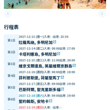
keyboard_arrow_left
keyboard_arrow_right
Previous slide
Next 
行程表
2027-12-13 (週一)
入港
:
-
出港
:
23:30
第1日
拉羅馬納, 多明尼加
open_in_new
2027-12-14 (週二)
入港
:
08:00
出港
:
17:00
第2日
卡塔利娜島, 多明尼加
open_in_new
2027-12-15 (週三)
入港
:
11:00
出港
:
20:00
第3日
維京戈爾達島, 英屬維爾京群島
open_in_new
2027-12-16 (週四)
入港
:
08:00
出港
:
18:00
第4日
菲利普斯堡, 荷屬聖馬丁
open_in_new
2027-12-17 (週五)
入港
:
09:00
出港
:
19:00
第5日
巴斯特爾, 聖克里斯多福
open_in_new
2027-12-18 (週六)
入港
:
09:00
出港
:
19:00
第6日
聖約翰斯, 安地卡
open_in_new
2027-12-19 (週日)
入港
:
-
出港
:
-