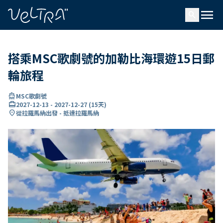
ading...
入
menu
…
search
搭乘MSC歌劇號的加勒比海環遊15日郵
輪旅程
directions_boat
MSC歌劇號
card_travel
2027-12-13
-
2027-12-27
(
15天
)
location_on
從拉羅馬納出發 - 抵達拉羅馬納