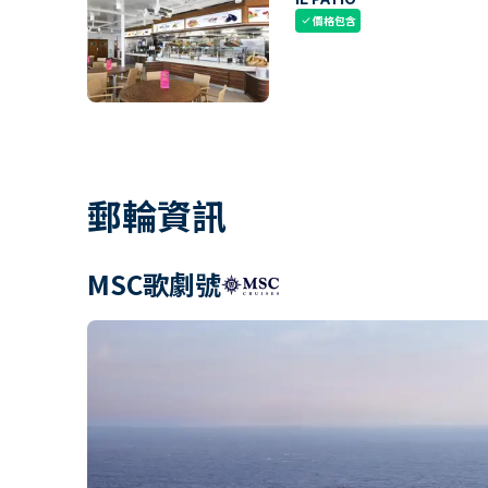
價格包含
check
郵輪資訊
MSC歌劇號