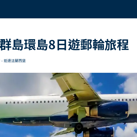
海群島環島8日遊郵輪旅程
 - 抵達法蘭西堡