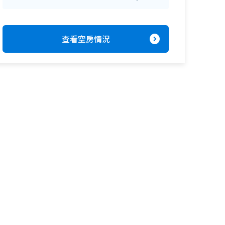
expand_circle_right
查看空房情況