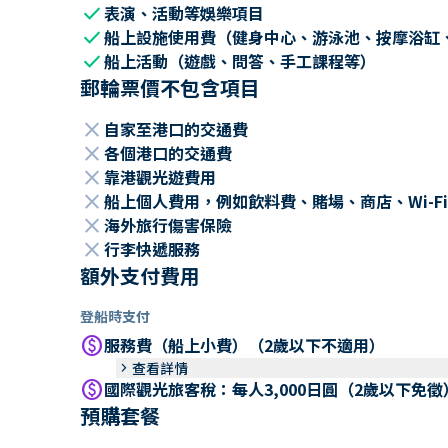
check
表演、活動等娛樂項目
check
船上設施使用費（健身中心、游泳池、按摩浴缸
check
船上活動（遊戲、問答、手工課程等）
郵輪票價不包含項目
close
自家至港口的交通費
close
各個港口的交通費
close
靠港觀光遊費用
close
船上個人費用，例如飲料費、賭場、商店、Wi-Fi
close
海外旅行傷害保險
close
行李快遞服務
額外支付費用
登船時支付
paid
服務費（船上小費）（2歲以下不適用）
keyboard_arrow_right
查看詳情
paid
國際觀光旅客稅：每人3,000日圓（2歲以下免徵
預購套餐