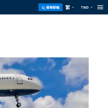
menu
繁
搜尋郵輪
TWD
arrow_drop_down
arrow_drop_down
search