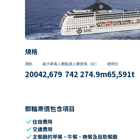
規格
首航
最大乘客人數
船員人數
總長（米）
總噸位
2004
2,679
742
274.9
m
65,591
t
郵輪票價包含項目
check
住宿費用
check
交通費用
check
主餐廳的早餐、午餐、晚餐及自助餐廳