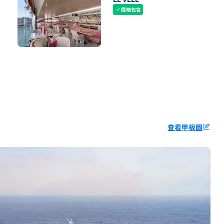
價格包含
check
查看甲板圖
ungroup