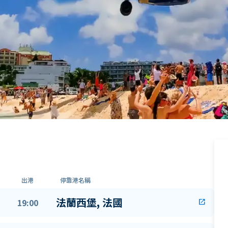
出港
停靠港名稱
法蘭西堡, 法國
19:00
open_in_new