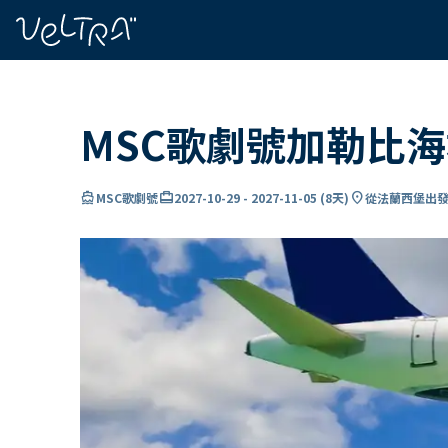
ading...
入
…
MSC歌劇號加勒比
directions_boat
card_travel
location_on
MSC歌劇號
2027-10-29
-
2027-11-05
(
8天
)
從法蘭西堡出發