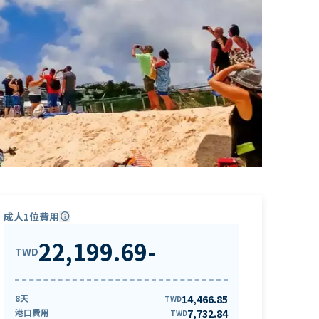
成人1位費用
info
22,199.69
-
TWD
8天
14,466.85
TWD
港口費用
7,732.84
TWD