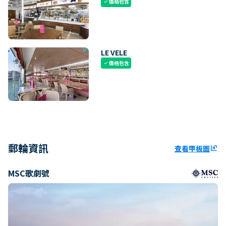
價格包含
check
LE VELE
價格包含
check
郵輪資訊
查看甲板圖
ungroup
MSC歌劇號