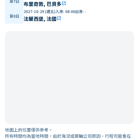
第7日
布里奇敦, 巴貝多
open_in_new
2027-10-29 (週五)
入港
:
08:00
出港
:
-
第8日
法蘭西堡, 法國
open_in_new
地圖上的位置僅供參考。
所有時間均為當地時間。由於海況或郵輪公司原因，行程可能會在