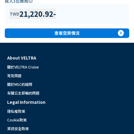
成人1位費用
info
21,220.92
-
TWD
expand_circle_right
查看空房情況
About VELTRA
關於VELTRA Cruise
常見問題
關於MSC的疑問
有關公主郵輪的問題
Legal Information
隱私權政策
Cookie政策
資訊安全政策