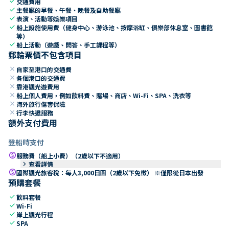
check
交通費用
check
主餐廳的早餐、午餐、晚餐及自助餐廳
check
表演、活動等娛樂項目
check
船上設施使用費（健身中心、游泳池、按摩浴缸、俱樂部休息室、圖書館
等）
check
船上活動（遊戲、問答、手工課程等）
郵輪票價不包含項目
close
自家至港口的交通費
close
各個港口的交通費
close
靠港觀光遊費用
close
船上個人費用，例如飲料費、賭場、商店、Wi-Fi、SPA、洗衣等
close
海外旅行傷害保險
close
行李快遞服務
額外支付費用
登船時支付
paid
服務費（船上小費）（2歲以下不適用）
keyboard_arrow_right
查看詳情
paid
國際觀光旅客稅：每人3,000日圓（2歲以下免徵） ※僅限從日本出發
預購套餐
check
飲料套餐
check
Wi-Fi
check
岸上觀光行程
check
SPA