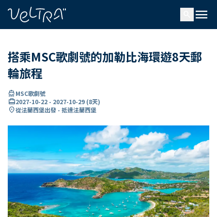
ading...
入
menu
…
search
搭乘MSC歌劇號的加勒比海環遊8天郵
輪旅程
directions_boat
MSC歌劇號
card_travel
2027-10-22
-
2027-10-29
(
8天
)
location_on
從法蘭西堡出發 - 抵達法蘭西堡