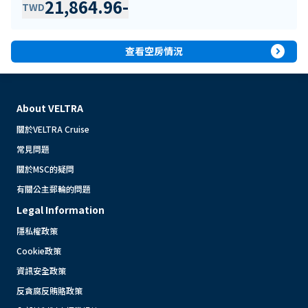
21,864.96
-
TWD
expand_circle_right
查看空房情況
About VELTRA
關於VELTRA Cruise
常見問題
關於MSC的疑問
有關公主郵輪的問題
Legal Information
隱私權政策
Cookie政策
資訊安全政策
反貪腐反賄賂政策