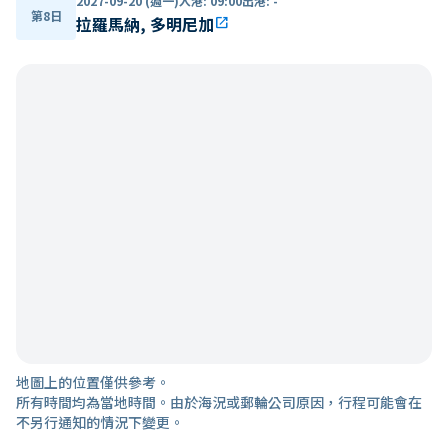
2027-09-20 (週一)
入港
:
09:00
出港
:
-
第8日
拉羅馬納, 多明尼加
open_in_new
地圖上的位置僅供參考。
所有時間均為當地時間。由於海況或郵輪公司原因，行程可能會在
不另行通知的情況下變更。