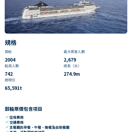
規格
首航
最大乘客人數
2004
2,679
船員人數
總長（米）
742
274.9
m
總噸位
65,591
t
郵輪票價包含項目
check
住宿費用
check
交通費用
check
主餐廳的早餐、午餐、晚餐及自助餐廳
check