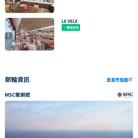
LE VELE
價格包含
check
郵輪資訊
查看甲板圖
ungroup
MSC歌劇號