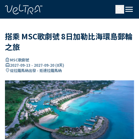
ading...
入
menu
…
search
搭乘 MSC歌劇號 8日加勒比海環島郵輪
之旅
directions_boat
MSC歌劇號
card_travel
2027-09-13
-
2027-09-20
(
8天
)
location_on
從拉羅馬納出發 - 抵達拉羅馬納