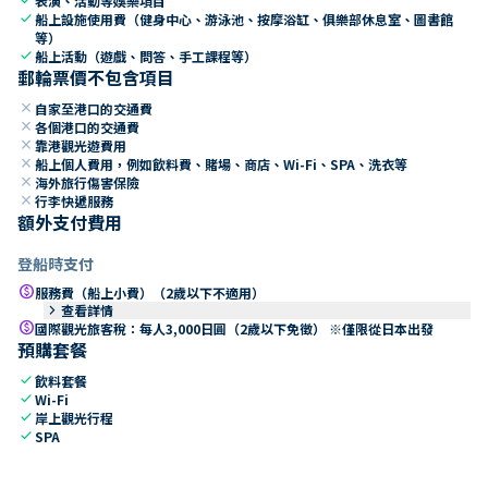
表演、活動等娛樂項目
check
船上設施使用費（健身中心、游泳池、按摩浴缸、俱樂部休息室、圖書館
等）
check
船上活動（遊戲、問答、手工課程等）
郵輪票價不包含項目
close
自家至港口的交通費
close
各個港口的交通費
close
靠港觀光遊費用
close
船上個人費用，例如飲料費、賭場、商店、Wi-Fi、SPA、洗衣等
close
海外旅行傷害保險
close
行李快遞服務
額外支付費用
登船時支付
paid
服務費（船上小費）（2歲以下不適用）
keyboard_arrow_right
查看詳情
paid
國際觀光旅客稅：每人3,000日圓（2歲以下免徵） ※僅限從日本出發
預購套餐
check
飲料套餐
check
Wi-Fi
check
岸上觀光行程
check
SPA