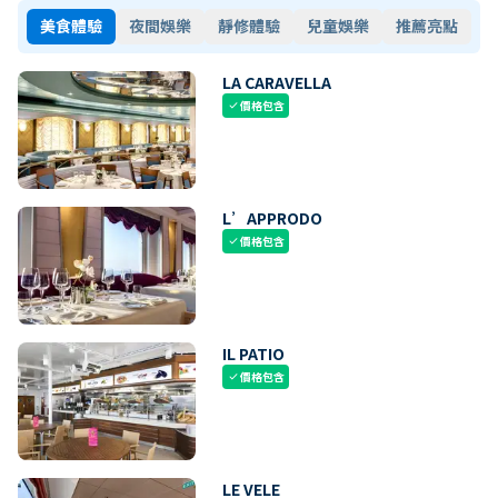
美食體驗
夜間娛樂
靜修體驗
兒童娛樂
推薦亮點
LA CARAVELLA
價格包含
check
L’APPRODO
價格包含
check
IL PATIO
價格包含
check
LE VELE