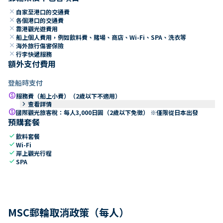
close
自家至港口的交通費
close
各個港口的交通費
close
靠港觀光遊費用
close
船上個人費用，例如飲料費、賭場、商店、Wi-Fi、SPA、洗衣等
close
海外旅行傷害保險
close
行李快遞服務
額外支付費用
登船時支付
paid
服務費（船上小費）（2歲以下不適用）
keyboard_arrow_right
查看詳情
paid
國際觀光旅客稅：每人3,000日圓（2歲以下免徵） ※僅限從日本出發
預購套餐
check
飲料套餐
check
Wi-Fi
check
岸上觀光行程
check
SPA
MSC郵輪取消政策（每人）