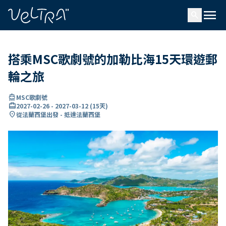
ading...
入
menu
…
search
搭乘MSC歌劇號的加勒比海15天環遊郵
輪之旅
directions_boat
MSC歌劇號
card_travel
2027-02-26
-
2027-03-12
(
15天
)
location_on
從法蘭西堡出發 - 抵達法蘭西堡