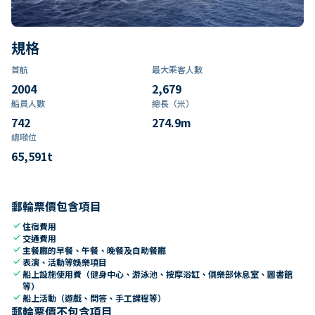
規格
首航
最大乘客人數
2004
2,679
船員人數
總長（米）
742
274.9
m
總噸位
65,591
t
郵輪票價包含項目
check
住宿費用
check
交通費用
check
主餐廳的早餐、午餐、晚餐及自助餐廳
check
表演、活動等娛樂項目
check
船上設施使用費（健身中心、游泳池、按摩浴缸、俱樂部休息室、圖書館
等）
check
船上活動（遊戲、問答、手工課程等）
郵輪票價不包含項目