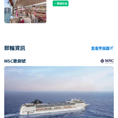
價格包含
check
郵輪資訊
查看甲板圖
ungroup
MSC歌劇號