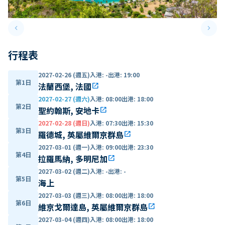
keyboard_arrow_left
keyboard_arrow_right
Previous slide
Next 
行程表
2027-02-26 (週五)
入港
:
-
出港
:
19:00
第1日
法蘭西堡, 法國
open_in_new
2027-02-27 (週六)
入港
:
08:00
出港
:
18:00
第2日
聖約翰斯, 安地卡
open_in_new
2027-02-28 (週日)
入港
:
07:30
出港
:
15:30
第3日
羅德城, 英屬維爾京群島
open_in_new
2027-03-01 (週一)
入港
:
09:00
出港
:
23:30
第4日
拉羅馬納, 多明尼加
open_in_new
2027-03-02 (週二)
入港
:
-
出港
:
-
第5日
海上
2027-03-03 (週三)
入港
:
08:00
出港
:
18:00
第6日
維京戈爾達島, 英屬維爾京群島
open_in_new
2027-03-04 (週四)
入港
:
08:00
出港
:
18:00