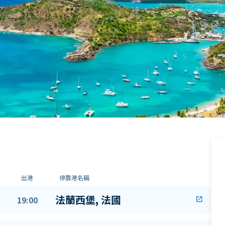
出港
停靠港名稱
法蘭西堡, 法國
19:00
open_in_new