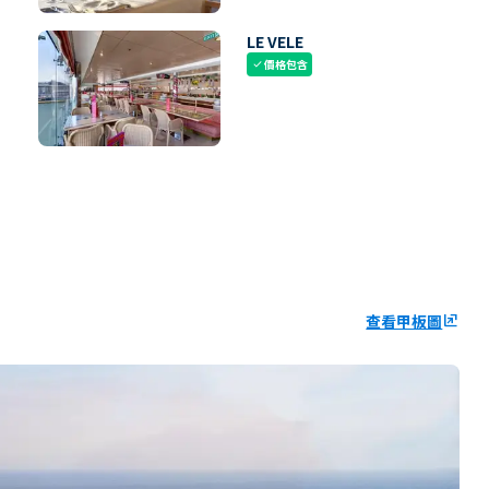
LE VELE
價格包含
check
查看甲板圖
ungroup