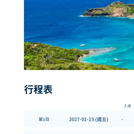
行程表
入港
2027-01-15 (週五)
-
第1日