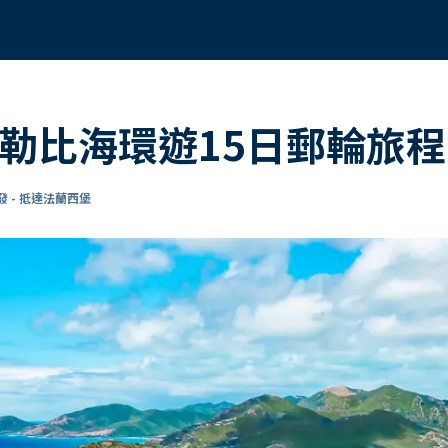
加勒比海環遊15日郵輪旅程
 - 抵達法蘭西堡