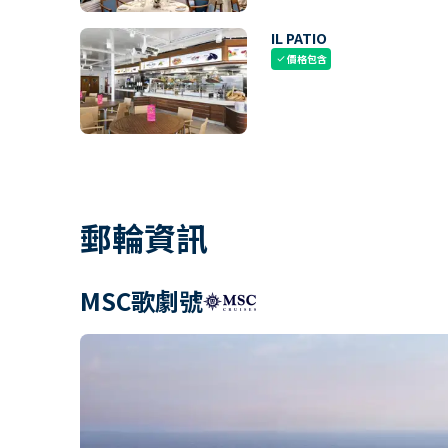
IL PATIO
價格包含
check
郵輪資訊
MSC歌劇號