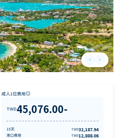
keyboard_arrow_left
keyboard_arrow_right
Previous slide
Next slide
成人1位費用
info
45,076.00
-
TWD
15天
32,187.94
TWD
港口費用
12,888.06
TWD