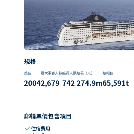
規格
首航
最大乘客人數
船員人數
總長（米）
總噸位
2004
2,679
742
274.9
m
65,591
t
郵輪票價包含項目
check
住宿費用