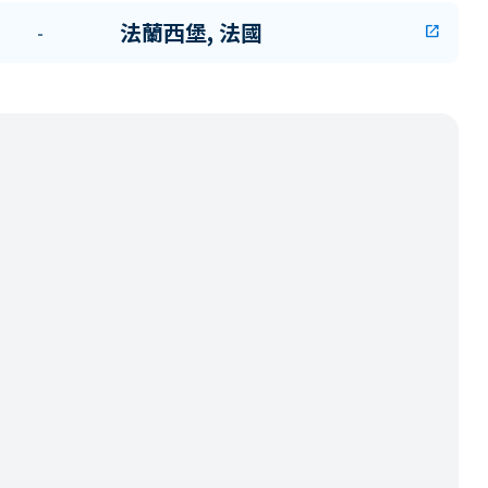
法蘭西堡, 法國
-
open_in_new