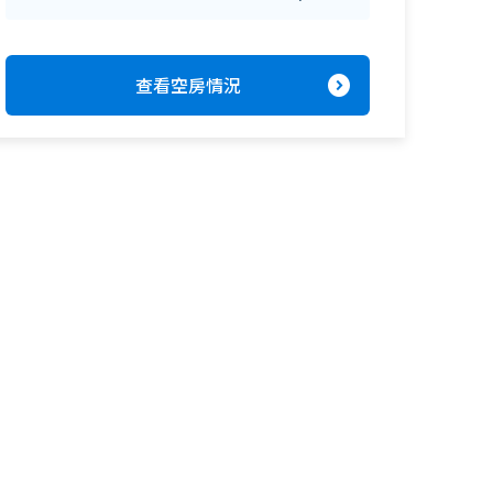
expand_circle_right
查看空房情況