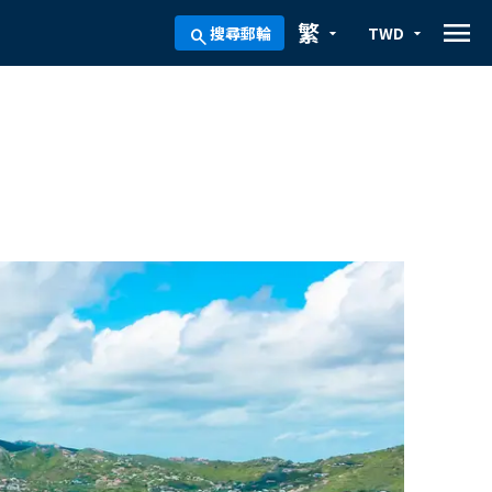
menu
繁
搜尋郵輪
TWD
arrow_drop_down
arrow_drop_down
search