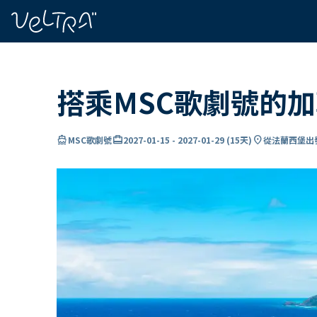
ading...
入
…
搭乘MSC歌劇號的
directions_boat
card_travel
location_on
MSC歌劇號
2027-01-15
-
2027-01-29
(
15天
)
從法蘭西堡出發