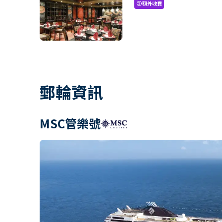
額外收費
paid
郵輪資訊
MSC管樂號