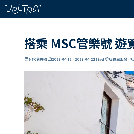
ading...
入
…
搭乘 MSC管樂號 
directions_boat
card_travel
location_on
MSC管樂號
2028-04-15
-
2028-04-22
(
8天
)
從巴里出發 - 