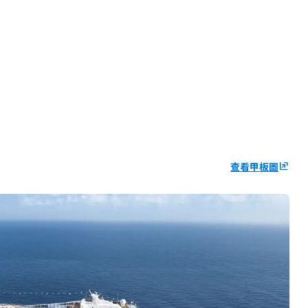
查看甲板圖
ungroup