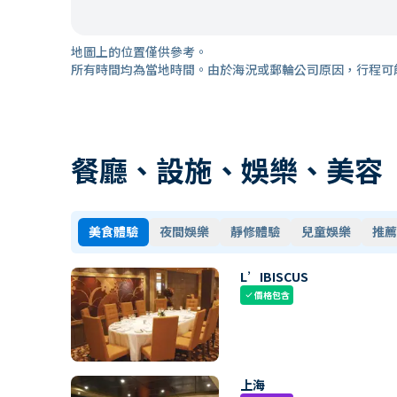
地圖上的位置僅供參考。
所有時間均為當地時間。由於海況或郵輪公司原因，行程可
餐廳、設施、娛樂、美容
美食體驗
夜間娛樂
靜修體驗
兒童娛樂
推薦
L’IBISCUS
價格包含
check
上海