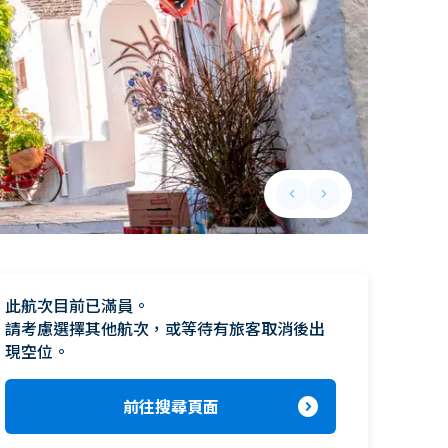
keyboard_arrow_left
keyboard_arrow_right
Previous slide
Next slide
此航次目前已滿員。

請考慮選擇其他航次，或等待有旅客取消後出
現空位。
expand_circle_right
前往搜尋頁面