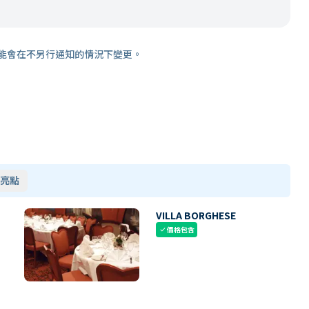
能會在不另行通知的情況下變更。
亮點
VILLA BORGHESE
價格包含
check