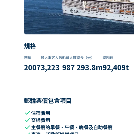
規格
首航
最大乘客人數
船員人數
總長（米）
總噸位
2007
3,223
987
293.8
m
92,409
t
郵輪票價包含項目
check
住宿費用
check
交通費用
check
主餐廳的早餐、午餐、晚餐及自助餐廳