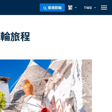
menu
繁
搜尋郵輪
TWD
arrow_drop_down
arrow_drop_down
search
郵輪旅程