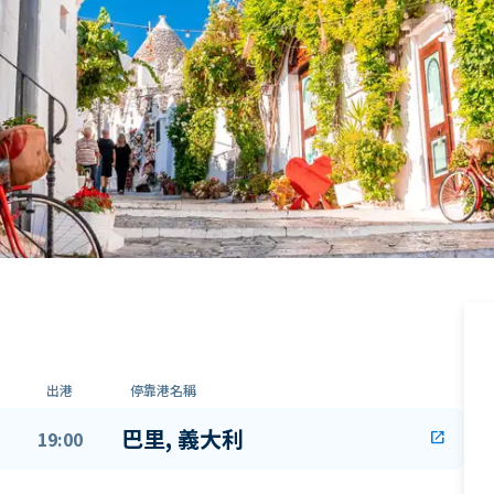
出港
停靠港名稱
巴里, 義大利
19:00
open_in_new