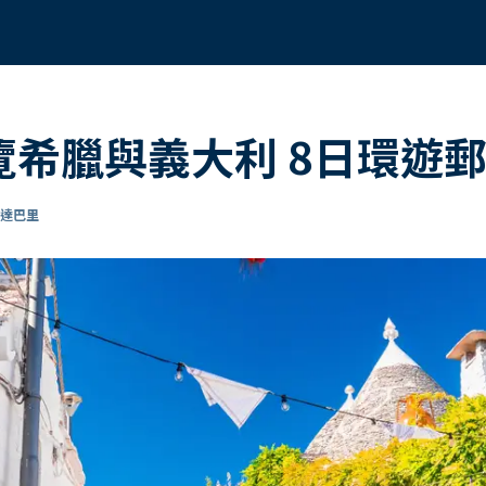
遊覽希臘與義大利 8日環遊
抵達巴里