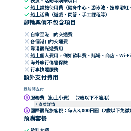
check
表演、活動等娛樂項目
check
船上設施使用費（健身中心、游泳池、按摩浴缸
check
船上活動（遊戲、問答、手工課程等）
郵輪票價不包含項目
close
自家至港口的交通費
close
各個港口的交通費
close
靠港觀光遊費用
close
船上個人費用，例如飲料費、賭場、商店、Wi-Fi
close
海外旅行傷害保險
close
行李快遞服務
額外支付費用
登船時支付
paid
服務費（船上小費）（2歲以下不適用）
keyboard_arrow_right
查看詳情
paid
國際觀光旅客稅：每人3,000日圓（2歲以下免徵
預購套餐
check
飲料套餐