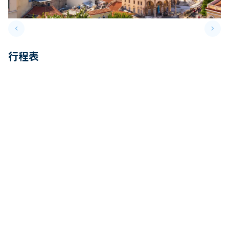
keyboard_arrow_left
keyboard_arrow_right
Previous slide
Next 
行程表