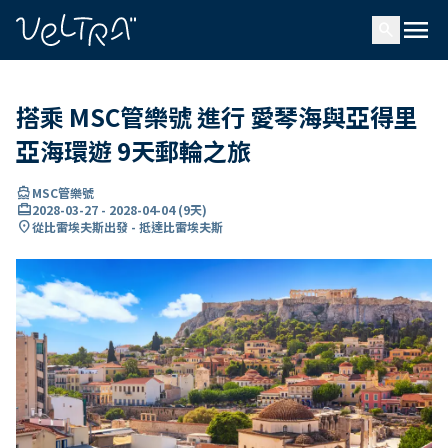
ading...
入
menu
…
search
搭乘 MSC管樂號 進行 愛琴海與亞得里
亞海環遊 9天郵輪之旅
directions_boat
MSC管樂號
card_travel
2028-03-27
-
2028-04-04
(
9天
)
location_on
從比雷埃夫斯出發 - 抵達比雷埃夫斯