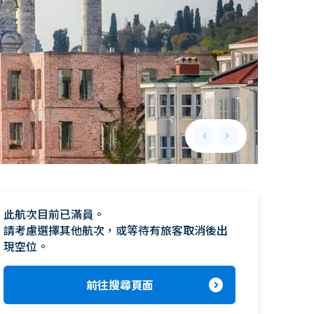
keyboard_arrow_left
keyboard_arrow_right
Previous slide
Next slide
此航次目前已滿員。

請考慮選擇其他航次，或等待有旅客取消後出
現空位。
expand_circle_right
前往搜尋頁面