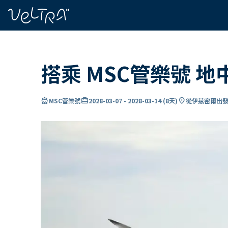
ading...
入
…
搭乘 MSC管樂號 
directions_boat
card_travel
location_on
MSC管樂號
2028-03-07
-
2028-03-14
(
8天
)
從伊茲密爾出發