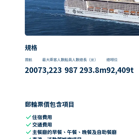
規格
首航
最大乘客人數
船員人數
總長（米）
總噸位
2007
3,223
987
293.8
m
92,409
t
郵輪票價包含項目
check
住宿費用
check
交通費用
check
主餐廳的早餐、午餐、晚餐及自助餐廳