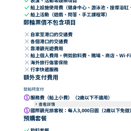
check
表演、活動等娛樂項目
check
船上設施使用費（健身中心、游泳池、按摩浴缸
check
船上活動（遊戲、問答、手工課程等）
郵輪票價不包含項目
close
自家至港口的交通費
close
各個港口的交通費
close
靠港觀光遊費用
close
船上個人費用，例如飲料費、賭場、商店、Wi-Fi
close
海外旅行傷害保險
close
行李快遞服務
額外支付費用
登船時支付
paid
服務費（船上小費）（2歲以下不適用）
keyboard_arrow_right
查看詳情
paid
國際觀光旅客稅：每人3,000日圓（2歲以下免徵
預購套餐
check
飲料套餐