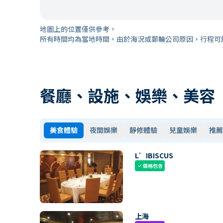
地圖上的位置僅供參考。
所有時間均為當地時間。由於海況或郵輪公司原因，行程可
餐廳、設施、娛樂、美容
美食體驗
夜間娛樂
靜修體驗
兒童娛樂
推薦
L’IBISCUS
價格包含
check
上海