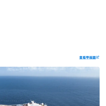
查看甲板圖
ungroup