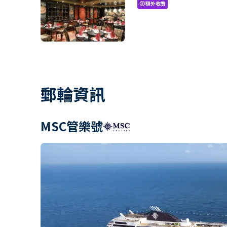
額外收費
paid
郵輪資訊
MSC管樂號