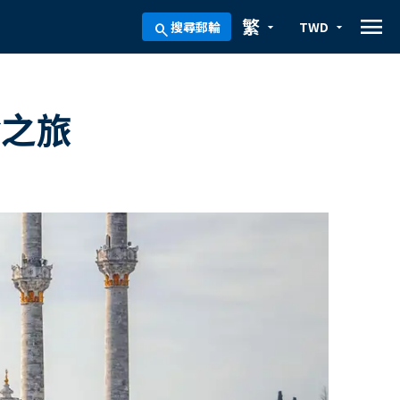
menu
繁
搜尋郵輪
TWD
arrow_drop_down
arrow_drop_down
search
輪之旅