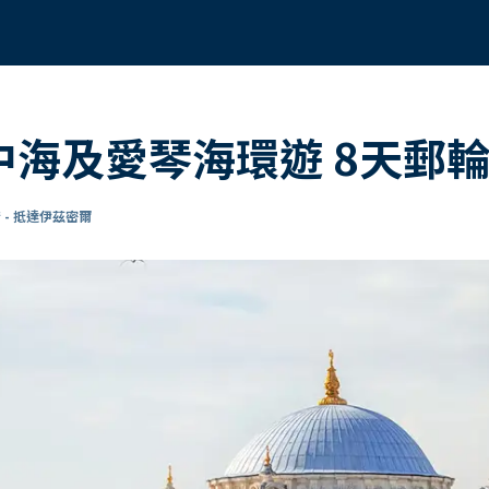
地中海及愛琴海環遊 8天郵
 - 抵達伊茲密爾