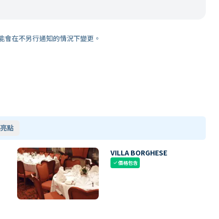
能會在不另行通知的情況下變更。
亮點
VILLA BORGHESE
價格包含
check