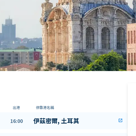
出港
停靠港名稱
伊茲密爾, 土耳其
16:00
open_in_new