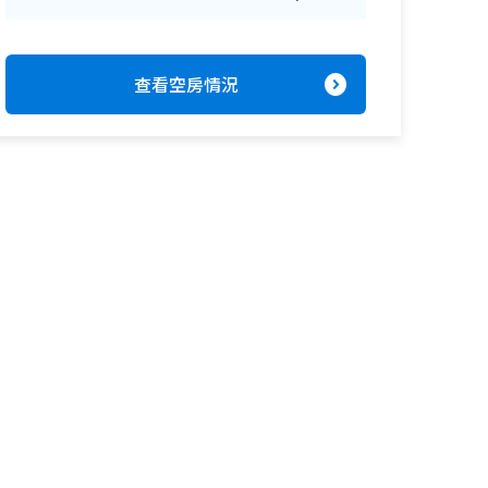
expand_circle_right
查看空房情況