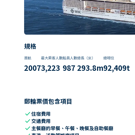
規格
首航
最大乘客人數
船員人數
總長（米）
總噸位
2007
3,223
987
293.8
m
92,409
t
郵輪票價包含項目
check
住宿費用
check
交通費用
check
主餐廳的早餐、午餐、晚餐及自助餐廳