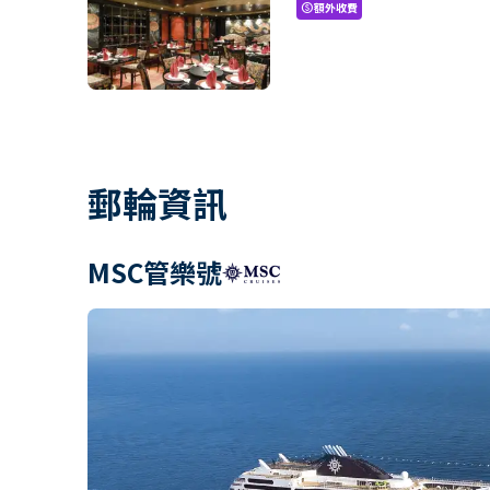
額外收費
paid
郵輪資訊
MSC管樂號