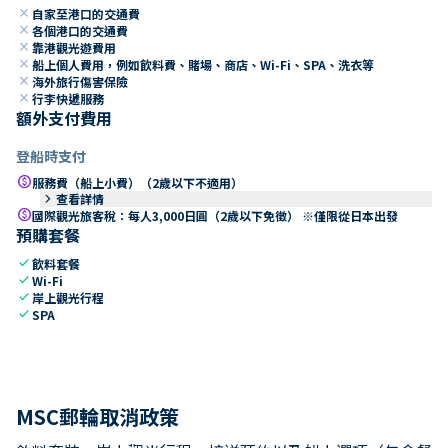
close
自家至港口的交通費
close
各個港口的交通費
close
靠港觀光遊費用
close
船上個人費用，例如飲料費、賭場、商店、Wi-Fi、SPA、洗衣等
close
海外旅行傷害保險
close
行李快遞服務
額外支付費用
登船時支付
paid
服務費（船上小費）（2歲以下不適用）
keyboard_arrow_right
查看詳情
paid
國際觀光旅客稅：每人3,000日圓（2歲以下免徵） ※僅限從日本出發
預購套餐
check
飲料套餐
check
Wi-Fi
check
岸上觀光行程
check
SPA
MSC郵輪取消政策