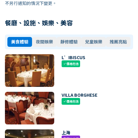
不另行通知的情況下變更。
餐廳、設施、娛樂、美容
美食體驗
夜間娛樂
靜修體驗
兒童娛樂
推薦亮點
L’IBISCUS
價格包含
check
VILLA BORGHESE
價格包含
check
上海