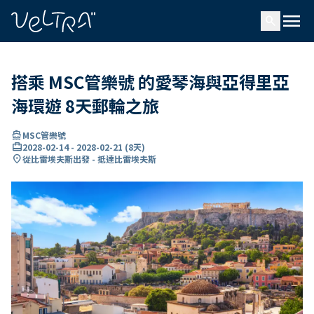
ading...
入
menu
…
search
搭乘 MSC管樂號 的愛琴海與亞得里亞
海環遊 8天郵輪之旅
directions_boat
MSC管樂號
card_travel
2028-02-14
-
2028-02-21
(
8天
)
location_on
從比雷埃夫斯出發 - 抵達比雷埃夫斯