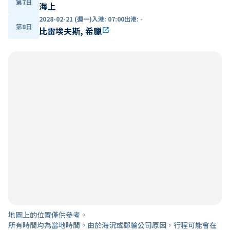
第7日
海上
2028-02-21 (週一)
入港
:
07:00
出港
:
-
第8日
比雷埃夫斯, 希臘
open_in_new
地圖上的位置僅供參考。
所有時間均為當地時間。由於海況或郵輪公司原因，行程可能會在