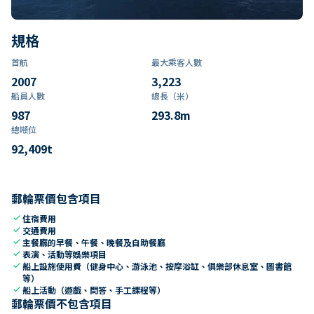
規格
首航
最大乘客人數
2007
3,223
船員人數
總長（米）
987
293.8
m
總噸位
92,409
t
郵輪票價包含項目
check
住宿費用
check
交通費用
check
主餐廳的早餐、午餐、晚餐及自助餐廳
check
表演、活動等娛樂項目
check
船上設施使用費（健身中心、游泳池、按摩浴缸、俱樂部休息室、圖書館
等）
check
船上活動（遊戲、問答、手工課程等）
郵輪票價不包含項目