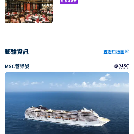
額外收費
paid
郵輪資訊
查看甲板圖
ungroup
MSC管樂號