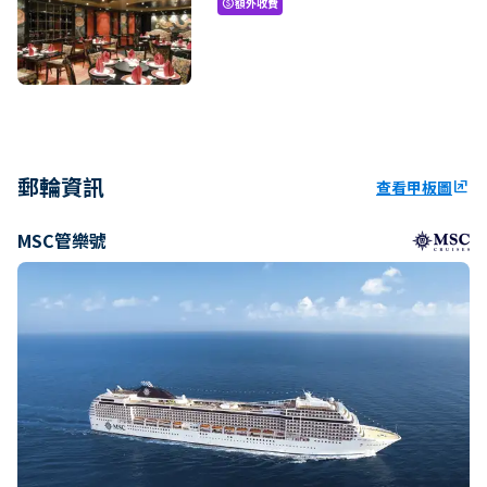
額外收費
paid
郵輪資訊
查看甲板圖
ungroup
MSC管樂號