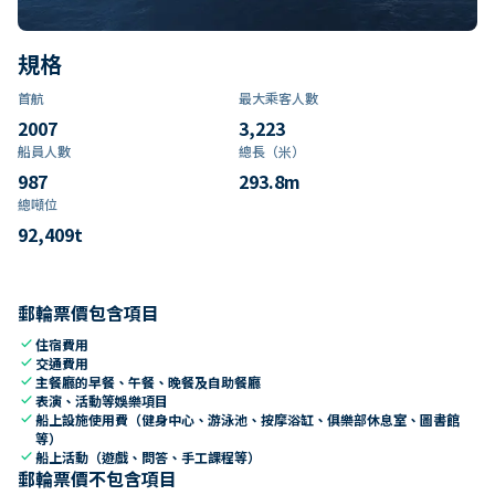
規格
首航
最大乘客人數
2007
3,223
船員人數
總長（米）
987
293.8
m
總噸位
92,409
t
郵輪票價包含項目
check
住宿費用
check
交通費用
check
主餐廳的早餐、午餐、晚餐及自助餐廳
check
表演、活動等娛樂項目
check
船上設施使用費（健身中心、游泳池、按摩浴缸、俱樂部休息室、圖書館
等）
check
船上活動（遊戲、問答、手工課程等）
郵輪票價不包含項目