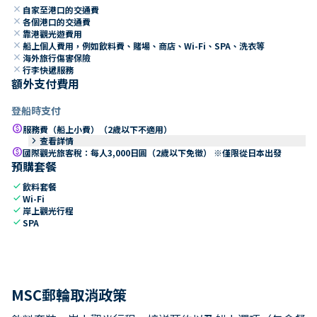
close
自家至港口的交通費
close
各個港口的交通費
close
靠港觀光遊費用
close
船上個人費用，例如飲料費、賭場、商店、Wi-Fi、SPA、洗衣等
close
海外旅行傷害保險
close
行李快遞服務
額外支付費用
登船時支付
paid
服務費（船上小費）（2歲以下不適用）
keyboard_arrow_right
查看詳情
paid
國際觀光旅客稅：每人3,000日圓（2歲以下免徵） ※僅限從日本出發
預購套餐
check
飲料套餐
check
Wi-Fi
check
岸上觀光行程
check
SPA
MSC郵輪取消政策