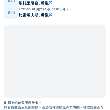
第7日
聖托里尼島, 希臘
open_in_new
2027-09-28 (週二)
入港
:
07:00
出港
:
-
第8日
比雷埃夫斯, 希臘
open_in_new
地圖上的位置僅供參考。
所有時間均為當地時間。由於海況或郵輪公司原因，行程可能會在