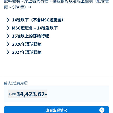
飲料套裝、岸上觀光行程、接送預約以及船上選項（包含餐
廳、SPA 等）。
keyboard_arrow_right
14晚以下（不含MSC遊艇會）
keyboard_arrow_right
MSC遊艇會 – 14晚及以下
keyboard_arrow_right
15晚以上的郵輪行程
keyboard_arrow_right
2026年環球郵輪
keyboard_arrow_right
2027年環球郵輪
成人1位費用
info
34,423.62
-
TWD
expand_circle_right
查看空房情況