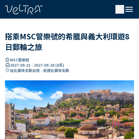
ading...
入
menu
…
search
搭乘MSC管樂號的希臘與義大利環遊8
日郵輪之旅
directions_boat
MSC管樂號
card_travel
2027-09-21
-
2027-09-28
(
8天
)
location_on
從比雷埃夫斯出發 - 抵達比雷埃夫斯