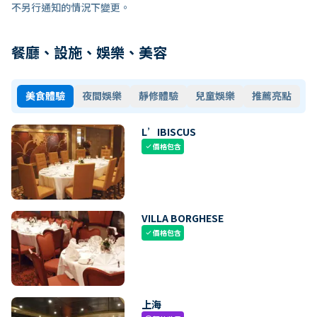
不另行通知的情況下變更。
餐廳、設施、娛樂、美容
美食體驗
夜間娛樂
靜修體驗
兒童娛樂
推薦亮點
L’IBISCUS
價格包含
check
VILLA BORGHESE
價格包含
check
上海