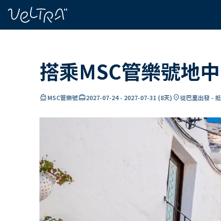
ading...
入
…
搭乘MSC管樂號地
directions_boat
card_travel
location_on
MSC管樂號
2027-07-24
-
2027-07-31
(
8天
)
從巴里出發 - 