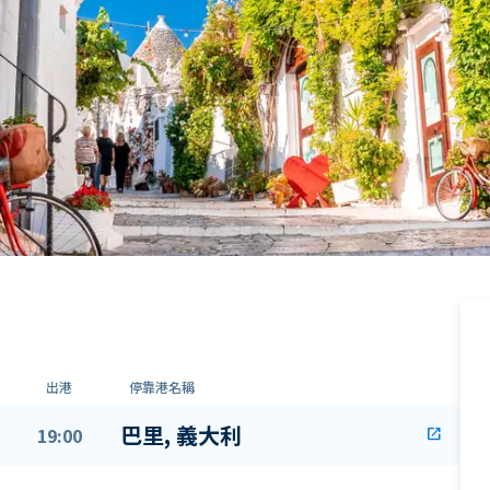
出港
停靠港名稱
巴里, 義大利
19:00
open_in_new