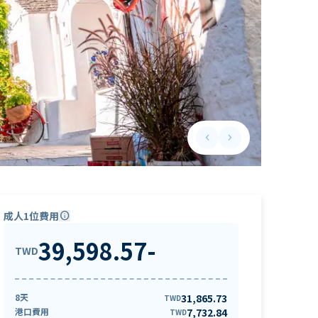
keyboard_arrow_left
keyboard_arrow_right
Previous slide
Next slide
成人1位費用
info
39,598.57
-
TWD
8天
31,865.73
TWD
港口費用
7,732.84
TWD