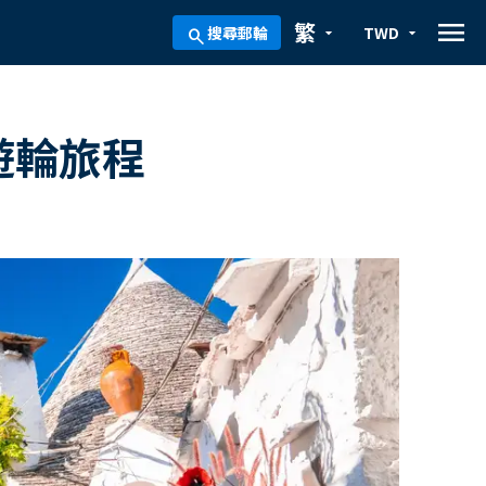
menu
繁
搜尋郵輪
TWD
arrow_drop_down
arrow_drop_down
search
遊輪旅程