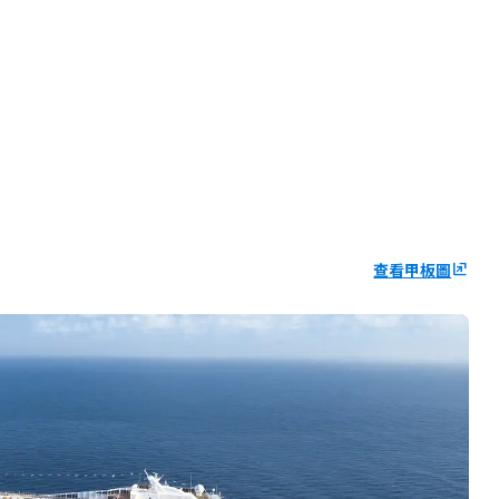
查看甲板圖
ungroup