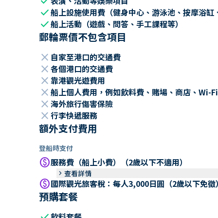
check
表演、活動等娛樂項目
check
船上設施使用費（健身中心、游泳池、按摩浴缸
check
船上活動（遊戲、問答、手工課程等）
郵輪票價不包含項目
close
自家至港口的交通費
close
各個港口的交通費
close
靠港觀光遊費用
close
船上個人費用，例如飲料費、賭場、商店、Wi-Fi
close
海外旅行傷害保險
close
行李快遞服務
額外支付費用
登船時支付
paid
服務費（船上小費）（2歲以下不適用）
keyboard_arrow_right
查看詳情
paid
國際觀光旅客稅：每人3,000日圓（2歲以下免徵
預購套餐
check
飲料套餐