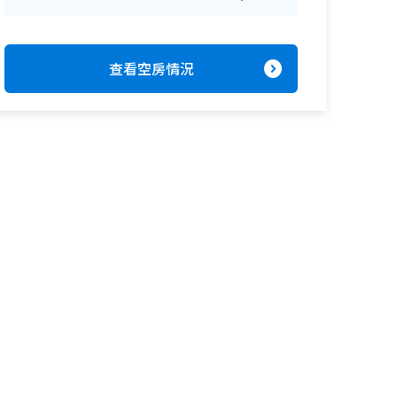
expand_circle_right
查看空房情況