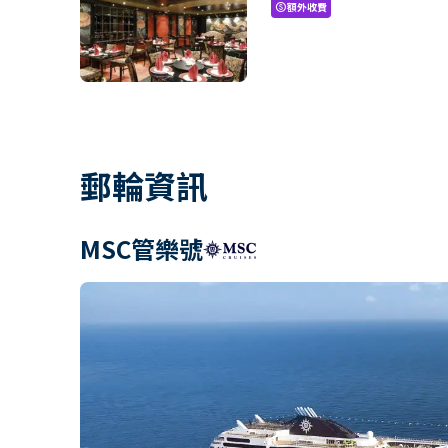
額外收費
paid
郵輪資訊
MSC管樂號