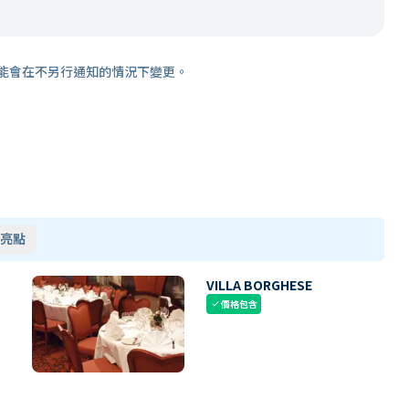
能會在不另行通知的情況下變更。
亮點
VILLA BORGHESE
價格包含
check