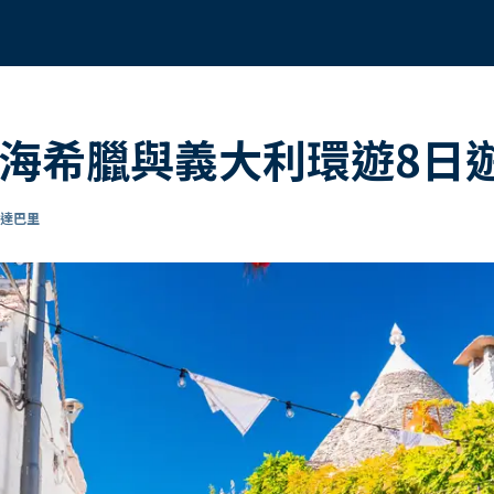
中海希臘與義大利環遊8日
抵達巴里