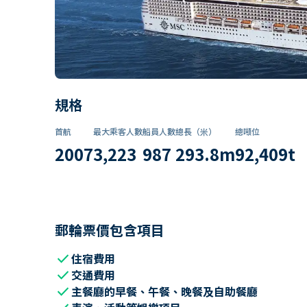
規格
首航
最大乘客人數
船員人數
總長（米）
總噸位
2007
3,223
987
293.8
m
92,409
t
郵輪票價包含項目
check
住宿費用
check
交通費用
check
主餐廳的早餐、午餐、晚餐及自助餐廳