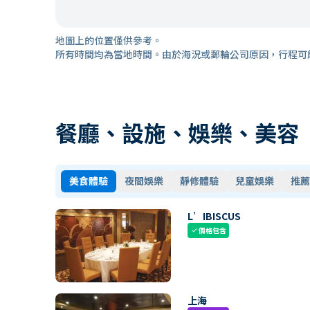
地圖上的位置僅供參考。
所有時間均為當地時間。由於海況或郵輪公司原因，行程可
餐廳、設施、娛樂、美容
美食體驗
夜間娛樂
靜修體驗
兒童娛樂
推薦
L’IBISCUS
價格包含
check
上海